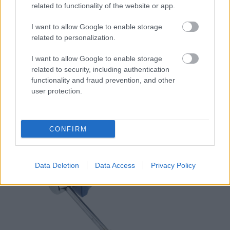
megvilágosodunk. Bármilyen magyar szóval
related to functionality of the website or app.
működik! Hunyja be Ön is a szemét és mondja
lassan átszellemülve például azt, hogy
satu
. (
Ami
I want to allow Google to enable storage
visszafelé utas. Véletlen? Aligha!
)
related to personalization.
I want to allow Google to enable storage
related to security, including authentication
functionality and fraud prevention, and other
user protection.
CONFIRM
Data Deletion
Data Access
Privacy Policy