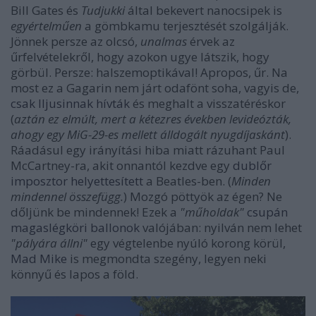
Bill Gates és
Tudjukki
által bekevert nanocsipek is
egyértelműen
a gömbkamu terjesztését szolgálják.
Jönnek persze az olcsó,
unalmas
érvek az
űrfelvételekről, hogy azokon ugye látszik, hogy
görbül. Persze: halszemoptikával! Apropos, űr. Na
most ez a Gagarin nem járt odafönt soha, vagyis de,
csak Iljusinnak hívták
és meghalt a visszatéréskor
(
aztán ez elmúlt, mert a kétezres években levideózták,
ahogy egy MiG-29-es mellett álldogált nyugdíjaskánt
).
Ráadásul egy irányítási hiba miatt rázuhant Paul
McCartney-ra, akit onnantól kezdve egy
dublőr
imposztor helyettesített
a Beatles-ben. (
Minden
mindennel összefügg.
) Mozgó pöttyök az égen? Ne
dőljünk be mindennek! Ezek a
"műholdak"
csupán
magaslégköri ballonok
valójában: nyilván nem lehet
"pályára állni"
egy végtelenbe nyúló korong körül,
Mad Mike
is megmondta szegény, legyen neki
könnyű és lapos a föld.