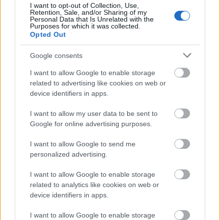
I want to opt-out of Collection, Use,
Retention, Sale, and/or Sharing of my
Personal Data that Is Unrelated with the
Purposes for which it was collected.
Opted Out
Google consents
I want to allow Google to enable storage
related to advertising like cookies on web or
device identifiers in apps.
Minden másképp van. De nagy szerencsénkre a
I want to allow my user data to be sent to
magyar ősnyelv megőrizte a titkokat. S megmutatja,
Google for online advertising purposes.
ki honnan jött, és merre tart. Mi azt mondjuk:
föl-d
. A
I want to allow Google to send me
nyugatiak a maguk dekadenciájukban azt mondják:
personalized advertising.
land, vagyis
lenn-d
. Mi mindig fölfelé tekintünk, ők
meg egyre csak azon kesergnek, hogy lent vannak, s
I want to allow Google to enable storage
ettől csak még mélyebbre süllyednek. Vagyis a
related to analytics like cookies on web or
magyar nyelv kódolt információkat hordoz a lapos
device identifiers in apps.
univerzumról, minden egyes szavában. Csak lassan
és ízlelgetve kell mondani és máris
I want to allow Google to enable storage