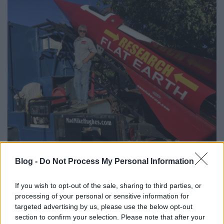
Azt pedig minden gyermek tudja, hogy egy zászló
Blog -
Do Not Process My Personal Information
lekonyul, ha nem fúj a szél. Amúgy az egész Apollo-
programot Tibikeh42 szerint Gánt környékén
If you wish to opt-out of the sale, sharing to third parties, or
forgatták a Bagoly-hegyi külfejtésnél Jancsó Miklós
processing of your personal or sensitive information for
rendezésében kőkemény nyugati valutáért.
targeted advertising by us, please use the below opt-out
Tibikeh42 keresztapjának a volt szembeszomszédja
section to confirm your selection. Please note that after your