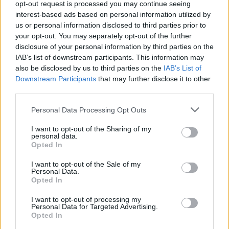
vitte az Armstrong nevű színésznek a körözöttes
opt-out request is processed you may continue seeing
kenyeret meg a pörköltet a szünetben. A Hold
interest-based ads based on personal information utilized by
ugyanis nagyon messze van, bőven a Föld
us or personal information disclosed to third parties prior to
üvegbúrája fölött! Az a srác a Hordósban azt is
your opt-out. You may separately opt-out of the further
elmesélte, hogy ismer viszont egy hiteles médiumot,
disclosure of your personal information by third parties on the
aki rendszeres telepatikus kapcsolatban áll a lapos
IAB’s list of downstream participants. This information may
also be disclosed by us to third parties on the
IAB’s List of
Hold túlsó oldalán, fényárban úszó
Downstream Participants
that may further disclose it to other
kristályvárosokban élő földönkívüliekkel. Ősi tolték-
third parties.
piréz forrásokból tudható, hogy fizikai valónkban
elvileg is lehetetlenség oda utazni. A médium viszont
Please note that this website/app uses one or more Google
Personal Data Processing Opt Outs
(
egy huszasért, ez manapság nem pénz
) könnyűszerrel
services and may gather and store information including but
rácsatlakozik a védikus tudatáramokba és
not limited to your visit or usage behaviour. You may click to
I want to opt-out of the Sharing of my
részletesen beszámol a legfrissebb holdbéli
personal data.
grant or deny consent to Google and its third-party tags to
Opted In
történésekről. Sőt, a tolték holdsíp rezgéseivel
use your data for below specified purposes in below Google
gyógyít, bizsergést sugároz a Muladhara csakrába:
consent section.
I want to opt-out of the Sale of my
a srác se hitte volna ha nem érzi, de érezte.
Personal Data.
Opted In
I want to opt-out of processing my
Personal Data for Targeted Advertising.
Opted In