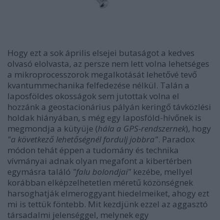
Hogy ezt a sok április elsejei butaságot a kedves
olvasó elolvasta, az persze nem lett volna lehetséges
a mikroprocesszorok megalkotását lehetővé tevő
kvantummechanika felfedezése nélkül. Talán a
laposföldes okosságok sem jutottak volna el
hozzánk a geostacionárius pályán keringő távközlési
holdak hiányában, s még egy laposföld-hívőnek is
megmondja a kütyüje (
hála a GPS-rendszernek
), hogy
"a következő lehetőségnél fordulj jobbra"
. Paradox
módon tehát éppen a tudomány és technika
vívmányai adnak olyan megafont a kibertérben
egymásra találó
"falu bolondjai"
kezébe, mellyel
korábban elképzelhetetlen méretű közönségnek
harsoghatják elmeroggyant hiedelmeiket, ahogy ezt
mi is tettük föntebb. Mit kezdjünk ezzel az aggasztó
társadalmi jelenséggel, melynek egy