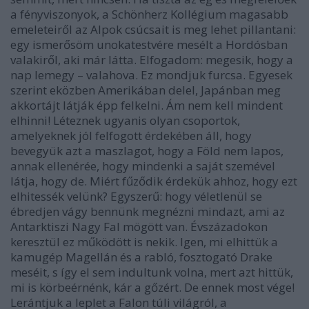
a fényviszonyok, a Schönherz Kollégium magasabb
emeleteiről az Alpok csúcsait is meg lehet pillantani:
egy ismerősöm unokatestvére mesélt a Hordósban
valakiről, aki már látta. Elfogadom: megesik, hogy a
nap lemegy
–
valahova. Ez mondjuk furcsa. Egyesek
szerint eközben Amerikában delel, Japánban meg
akkortájt látják épp felkelni. Ám nem kell mindent
elhinni! Léteznek ugyanis olyan csoportok,
amelyeknek jól felfogott érdekében áll, hogy
bevegyük azt a maszlagot, hogy a Föld nem lapos,
annak ellenérée, hogy mindenki a saját szemével
látja, hogy de. Miért fűződik érdekük ahhoz, hogy ezt
elhitessék velünk? Egyszerű: hogy véletlenül se
ébredjen vágy bennünk megnézni mindazt, ami az
Antarktiszi Nagy Fal mögött van. Évszázadokon
keresztül ez működött is nekik. Igen, mi elhittük a
kamugép Magellán és a rabló, fosztogató Drake
meséit, s így el sem indultunk volna, mert azt hittük,
mi is körbeérnénk, kár a gőzért. De ennek most vége!
Lerántjuk a leplet a Falon túli világról, a