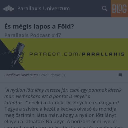
Parallaxis Univerzum
És mégis lapos a Föld?
Parallaxis Podcast #47
Parallaxis Univerzum
•
2021. április 01.
"A nyálon lőtt lány messze jár, csak egy pontnak látszik
már. Nemsokára ezt a pontot is elnyeli a
láthatár..."
énekli a dalnok
. De elnyeli-e csakugyan?
Tegye a szívére a kezét a kedves olvasó és mondja
meg őszintén: látta már, ahogy a nyálon lőtt lányt
elnyeli a láthatár? Na ugye. A horizont nem nyel el
semmit, mert nincsen. Ha tiszta az ég és megfelelőek