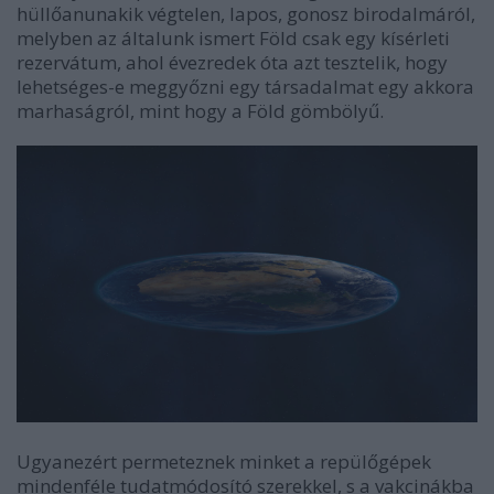
hüllőanunakik végtelen, lapos, gonosz birodalmáról,
melyben az általunk ismert Föld csak egy kísérleti
rezervátum, ahol évezredek óta azt tesztelik, hogy
lehetséges-e meggyőzni egy társadalmat egy akkora
marhaságról, mint hogy a Föld gömbölyű.
Ugyanezért permeteznek minket a repülőgépek
mindenféle tudatmódosító szerekkel, s a vakcinákba