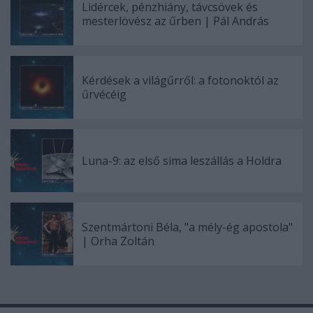
Lidércek, pénzhiány, távcsövek és
mesterlövész az űrben | Pál András
Kérdések a világűrről: a fotonoktól az
űrvécéig
Luna-9: az első sima leszállás a Holdra
Szentmártoni Béla, "a mély-ég apostola"
| Orha Zoltán