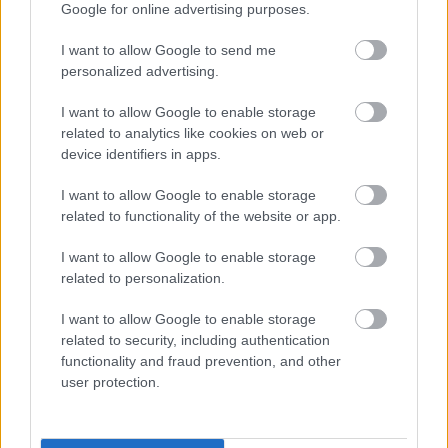
Google for online advertising purposes.
Másik fő témánk ezúttal Kína űrbéli jelenléte volt,
I want to allow Google to send me
illetve a hatalmas ország jövőbeli tervei. Szóba
personalized advertising.
került az egy éve odafönt keringő nagy
modulűrállomásuk, melyről a közelmúltban érkezett
I want to allow Google to enable storage
haza a náluk időtartamrekordnak számító féléves
related to analytics like cookies on web or
küldetés személyzete, de megtudhattuk, hogy Kína
device identifiers in apps.
Jupiter-szondát, valamint kisbolygókutató és marsi
I want to allow Google to enable storage
mintahozó űreszközöket is tervez indítani még
related to functionality of the website or app.
ebben az évtizedben. Az adás után ráadásul még
túlóráztunk is egy kicsit: bennmaradtunk a
I want to allow Google to enable storage
stúdióban a kínai ügyekre specializálódott
Be Water
related to personalization.
beszélgetős műsor
elejére, ahol így még eshetett jó
néhány szó a kínai és indiai űrprogramokról is.
I want to allow Google to enable storage
Hallgassátok szeretettel!
related to security, including authentication
functionality and fraud prevention, and other
user protection.