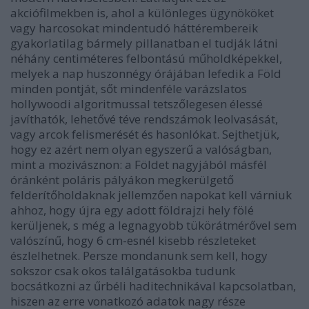
akciófilmekben is, ahol a különleges ügynököket
vagy harcosokat mindentudó háttérembereik
gyakorlatilag bármely pillanatban el tudják látni
néhány centiméteres felbontású műholdképekkel,
melyek a nap huszonnégy órájában lefedik a Föld
minden pontját, sőt mindenféle varázslatos
hollywoodi algoritmussal tetszőlegesen élessé
javíthatók, lehetővé téve rendszámok leolvasását,
vagy arcok felismerését és hasonlókat. Sejthetjük,
hogy ez azért nem olyan egyszerű a valóságban,
mint a mozivásznon: a Földet nagyjából másfél
óránként poláris pályákon megkerülgető
felderítőholdaknak jellemzően napokat kell várniuk
ahhoz, hogy újra egy adott földrajzi hely fölé
kerüljenek, s még a legnagyobb tükörátmérővel sem
valószínű, hogy 6 cm-esnél kisebb részleteket
észlelhetnek. Persze mondanunk sem kell, hogy
sokszor csak okos találgatásokba tudunk
bocsátkozni az űrbéli haditechnikával kapcsolatban,
hiszen az erre vonatkozó adatok nagy része