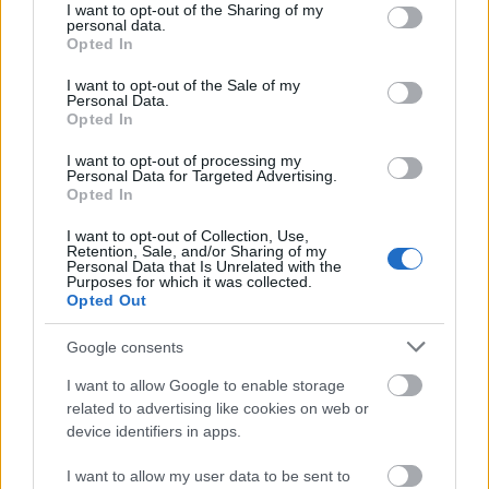
not limited to your visit or usage behaviour. You may click to
I want to opt-out of the Sharing of my
elérhető polgári képeken keresztül mégis
personal data.
grant or deny consent to Google and its third-party tags to
megmutathatja a helyzetet az űrből.
(Persze
Opted In
use your data for below specified purposes in below Google
mindehhez már pontosan kell tudni, hogy hova nézzen
consent section.
I want to opt-out of the Sale of my
a polgári műhold, amit a katonai adatok alapján
Personal Data.
ilyenkor jótékonyan "megsúgnak" az üzemeltetőknek.
Opted In
Ez a nagy truváj.)
I want to opt-out of processing my
Personal Data for Targeted Advertising.
Opted In
I want to opt-out of Collection, Use,
Retention, Sale, and/or Sharing of my
Personal Data that Is Unrelated with the
Purposes for which it was collected.
Opted Out
Google consents
I want to allow Google to enable storage
related to advertising like cookies on web or
device identifiers in apps.
I want to allow my user data to be sent to