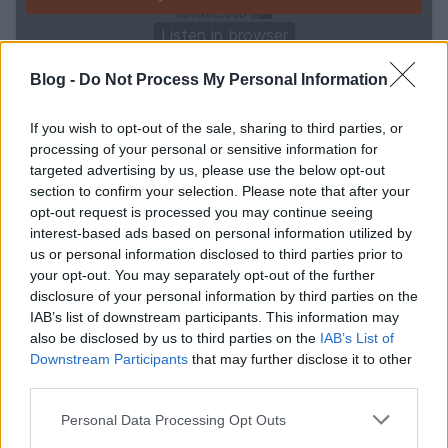
Blog -
Do Not Process My Personal Information
A fotófelderítés mellett szóba került az óriási űrbéli
If you wish to opt-out of the sale, sharing to third parties, or
parabolaantennákat alkalmazó lehallgató technika,
processing of your personal or sensitive information for
s persze a katonai alkalmazások nyomában kullogó,
targeted advertising by us, please use the below opt-out
de mégis elképesztő ütemben fejlődő polgári
section to confirm your selection. Please note that after your
űrtávérzékelés is, mely már megrendelésre képes 30-
opt-out request is processed you may continue seeing
40 centiméteres felbontású műholdképeket
interest-based ads based on personal information utilized by
szállítani a megrendelőknek: a WorldView cég
us or personal information disclosed to third parties prior to
űrfelvételein például már jól kivehetőek az utakra
your opt-out. You may separately opt-out of the further
vagy épp sportpályákra felfestett vonalak is. Ezek a
disclosure of your personal information by third parties on the
civil szolgáltatások új elemeket hoztak az
IAB’s list of downstream participants. This information may
információs hadviselésbe is. Miközben az Egyesült
also be disclosed by us to third parties on the
IAB’s List of
Államok nyilván nem fogja technológiai
Downstream Participants
that may further disclose it to other
fejlettségének valós mértékét közszemlére tenni
third parties.
azzal, hogy bemutatja a legjobb minőségű felvételeit
Please note that this website/app uses one or more Google
Personal Data Processing Opt Outs
—
hacsak az aktuális elnök
nem posztolja ki őket
services and may gather and store information including but
véletlenül a Twitterre
—
de a mindenki számára