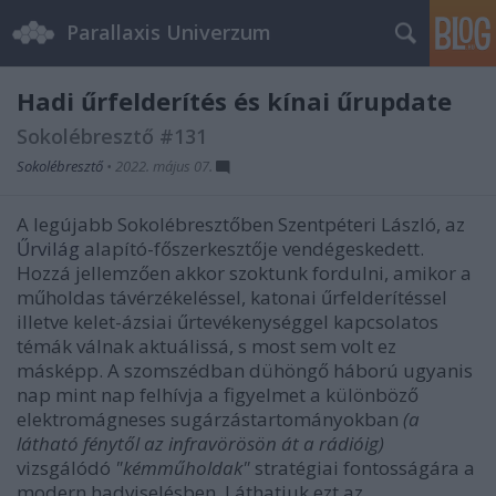
Parallaxis Univerzum
Hadi űrfelderítés és kínai űrupdate
Sokolébresztő #131
Sokolébresztő
•
2022. május 07.
A legújabb Sokolébresztőben Szentpéteri László, az
Űrvilág
alapító-főszerkesztője vendégeskedett.
Hozzá jellemzően akkor szoktunk fordulni, amikor a
műholdas távérzékeléssel, katonai űrfelderítéssel
illetve kelet-ázsiai űrtevékenységgel kapcsolatos
témák válnak aktuálissá, s most sem volt ez
másképp. A szomszédban dühöngő háború ugyanis
nap mint nap felhívja a figyelmet a különböző
elektromágneses sugárzástartományokban
(a
látható fénytől az infravörösön át a rádióig)
vizsgálódó
"kémműholdak"
stratégiai fontosságára a
modern hadviselésben. Láthatjuk ezt az