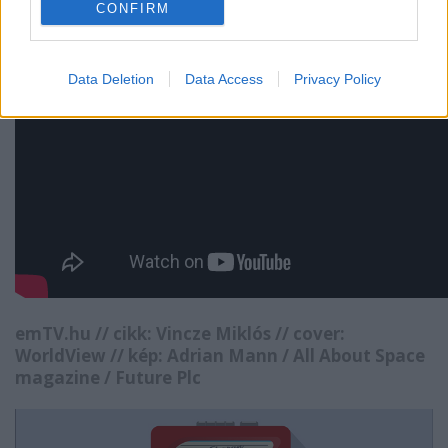
CONFIRM
Data Deletion
Data Access
Privacy Policy
emTV.hu // cikk:
Vincze Miklós
// cover:
WorldView // kép: Adrian Mann / All About Space
magazine / Future Plc