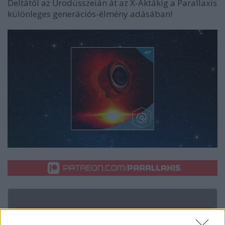
Deltától az Űrodüsszeián át az X-Aktákig a Parallaxis
különleges generációs-élmény adásában!