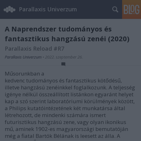
Parallaxis Univerzum
A Naprendszer tudományos és
fantasztikus hangzású zenéi (2020)
Parallaxis Reload #R7
Parallaxis Univerzum
•
2022. szeptember 26.
Műsorunkban a
kedvenc tudományos és fantasztikus kötődésű,
illetve hangzású zenéinkkel foglalkozunk. A teljesség
igénye nélkül összeállított listánkon egyaránt helyet
kap a szó szerint laboratóriumi körülmények között,
a Philips kutatóintézetének két munkatársa által
létrehozott, de mindenki számára ismert
futurisztikus hangzású zene, vagy olyan ikonikus
mű, aminek 1902-es magyarországi bemutatóján
még a fiatal Bartók Bélának is leesett az álla. A