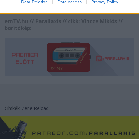
Data Deletion
Data Access
Privacy Policy
emTV.hu //
Parallaxis
// cikk:
Vincze Miklós
//
borítókép:
Címkék:
Zene
Reload