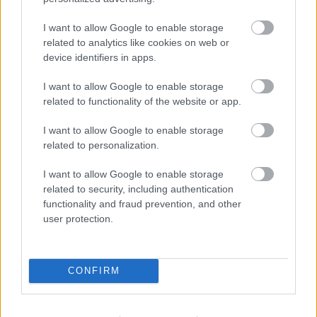
Podcastjeink epizódjai elérhetőek a Facebookon,
Soundcloud- és YouTube-csatornánkon,
I want to allow Google to enable storage
valamint iTunes-on és Spotify-on is! Kattins és
related to analytics like cookies on web or
válassz platformot!
device identifiers in apps.
I want to allow Google to enable storage
related to functionality of the website or app.
I want to allow Google to enable storage
related to personalization.
I want to allow Google to enable storage
related to security, including authentication
functionality and fraud prevention, and other
user protection.
CONFIRM