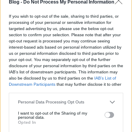
Blog -
Do Not Process My Personal Information
If you wish to opt-out of the sale, sharing to third parties, or
processing of your personal or sensitive information for
targeted advertising by us, please use the below opt-out
Kattints a címekre!
section to confirm your selection. Please note that after your
opt-out request is processed you may continue seeing
Tom Dissevelt és Kid Baltan - Song of the Second
interest-based ads based on personal information utilized by
Moon (Delta) 1957
us or personal information disclosed to third parties prior to
Tangerine Dream - Choronzon (Panoráma) 1981
your opt-out. You may separately opt-out of the further
disclosure of your personal information by third parties on the
Presser Gábor - La Baletta No. 2 (Regionális
IAB’s list of downstream participants. This information may
híradó, BBC híradó) 1982
also be disclosed by us to third parties on the
IAB’s List of
Presser Gábor - MALÉV reklámzene, 1988
Downstream Participants
that may further disclose it to other
Deák Tamás és Romhányi József - Mézga család
third parties.
főcímdal, 1969
Please note that this website/app uses one or more Google
Personal Data Processing Opt Outs
Richard Strauss - Imigyen szóla Zarathustra, Op.
services and may gather and store information including but
30 (Űrodüsszeia 2001) 1896
not limited to your visit or usage behaviour. You may click to
I want to opt-out of the Sharing of my
personal data.
John Williams - To the Island (Jurassic Park)
grant or deny consent to Google and its third-party tags to
Opted In
1993
use your data for below specified purposes in below Google
consent section.