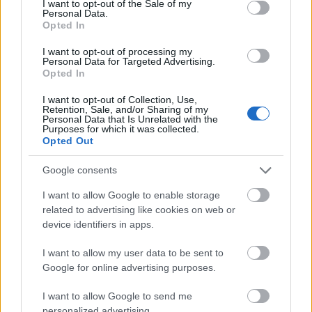
James Horner - All Systems Go - The Launch
I want to opt-out of the Sale of my
Personal Data.
(Apollo 13) 1995
Opted In
John Williams - Star Wars - Főtéma, 1977
I want to opt-out of processing my
Mark Snow - X-Akták - Főcímzene, 1996
Personal Data for Targeted Advertising.
Opted In
Angelo Badalamenti - Twin Peaks - Főcímzene,
1990
I want to opt-out of Collection, Use,
Stu Phillips - Knight Rider - Főcímzene, 1982
Retention, Sale, and/or Sharing of my
Personal Data that Is Unrelated with the
Joel Goldsmith - Csillagkapu: Atlantisz -
Purposes for which it was collected.
Opted Out
Főcímzene, 2005
Jerry Goldsmith - Star Trek: Voyager - Főcímzene
Google consents
Videó a műsorban említett, a Delta az itthon a
I want to allow Google to enable storage
főcímzenéjeként ismert "Song of the Second Moon"
related to advertising like cookies on web or
című dal laboratóriumi elkészültéről
, illetve
a Delta
device identifiers in apps.
főcímében látott képsorokról a 24.hu cikkében
olvashatsz részletesen
.
A Knight Rider című
I want to allow my user data to be sent to
sorozathoz kapcsolódó, Punjabi MC dalát ide
Google for online advertising purposes.
kattintva hallgathatod meg
.
I want to allow Google to send me
personalized advertising.