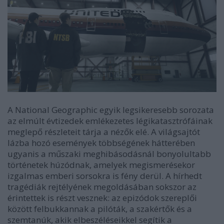
A National Geographic egyik legsikeresebb sorozata
az elmúlt évtizedek emlékezetes légikatasztrófáinak
meglepő részleteit tárja a nézők elé. A világsajtót
lázba hozó események többségének hátterében
ugyanis a műszaki meghibásodásnál bonyolultabb
történetek húzódnak, amelyek megismerésekor
izgalmas emberi sorsokra is fény derül. A hírhedt
tragédiák rejtélyének megoldásában sokszor az
érintettek is részt vesznek: az epizódok szereplői
között felbukkannak a pilóták, a szakértők és a
szemtanúk, akik elbeszéléseikkel segítik a