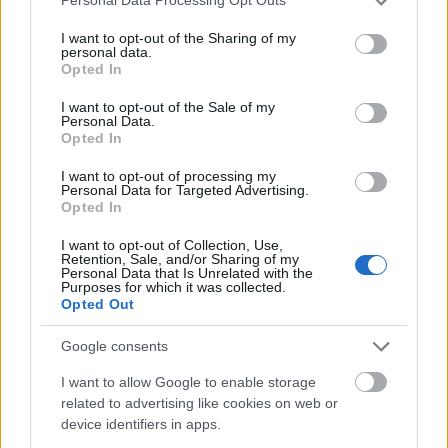
Personal Data Processing Opt Outs
services and may gather and store information including but
not limited to your visit or usage behaviour. You may click to
I want to opt-out of the Sharing of my
personal data.
grant or deny consent to Google and its third-party tags to
Opted In
use your data for below specified purposes in below Google
consent section.
I want to opt-out of the Sale of my
Personal Data.
Opted In
I want to opt-out of processing my
Personal Data for Targeted Advertising.
Opted In
I want to opt-out of Collection, Use,
Retention, Sale, and/or Sharing of my
Personal Data that Is Unrelated with the
Purposes for which it was collected.
A nézők megismerhetik a lángokba borult Pilgrim
Opted Out
Airlines 458-as járat sikeres landolásának extrém
körülményeit –
amikor a pilóta egy befagyott tó jegére
Google consents
tette le a járművet
–, valamint a sorozat által
I want to allow Google to enable storage
bemutatott másik víz feletti balesetet, amikor
related to advertising like cookies on web or
Alaszkában egy hidroplán az ütközést követően a
device identifiers in apps.
mélybe zuhant. Később a jármű életben maradt