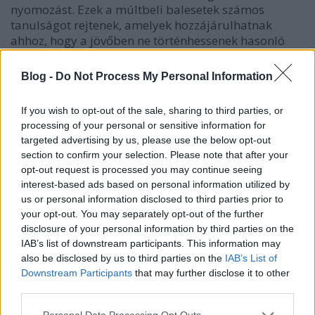
nyomozást. Ezek a múltbeli balesetek számos
tanulságot rejtenek, amelyek hozzájárulhatnak
ahhoz, hogy a jövőben ne történhessenek hasonló
tragédiák.
Blog -
Do Not Process My Personal Information
A
Légikatasztrófák (Air Crash Investigation)
legújabb,
23. évada, bemutatja a 2019 márciusában Etiópia
If you wish to opt-out of the sale, sharing to third parties, or
fővárosából, Addisz-Abebából elstartolt Ethiopian
processing of your personal or sensitive information for
Airlines 302-es járatának földbecsapódását, és
targeted advertising by us, please use the below opt-out
nyomon követi a Honoluluban kényszerleszállással
section to confirm your selection. Please note that after your
földet érő Boeing 747-es gép esetét is, amelynél
opt-out request is processed you may continue seeing
annak idején a baleseti kivizsgálók
interest-based ads based on personal information utilized by
terrorcselekményre gyanakodtak, később azonban
us or personal information disclosed to third parties prior to
teljesen más irányt vett a nyomozás.
your opt-out. You may separately opt-out of the further
disclosure of your personal information by third parties on the
IAB’s list of downstream participants. This information may
also be disclosed by us to third parties on the
IAB’s List of
Downstream Participants
that may further disclose it to other
third parties.
Please note that this website/app uses one or more Google