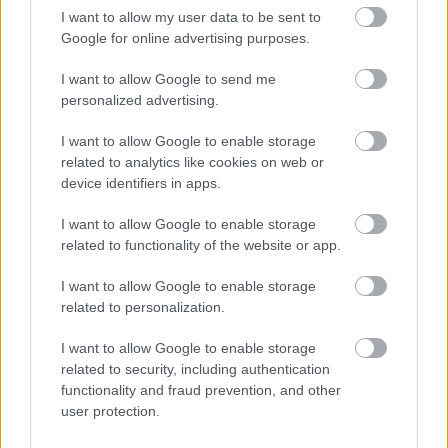
pilótája segítette a nyomozók munkáját, akik a 3D-
I want to allow my user data to be sent to
technológiát is bevonták a különös eset
Google for online advertising purposes.
kivizsgálásához.
I want to allow Google to send me
Szintén bekerült a sorozatba a repülés történetétek
personalized advertising.
egyik legpusztítóbb esete, amikor a Saudia 163-as
járata felszállás után mindössze néhány perccel
I want to allow Google to enable storage
felcsaptak a lángok, majd a tűz megdöbbentő
related to analytics like cookies on web or
iramban átterjedt az egész járműre, elemésztve a
device identifiers in apps.
fedélzeten tartózkodó 301 embert. A baleseti
kivizsgálóknak nem csak a tűz okát kell
I want to allow Google to enable storage
megállapítaniuk, de annak meglepően gyors
related to functionality of the website or app.
terjedésére is választ kerestek. Nagy meglepetést
tartogat a vizsgálatok eredménye egy luxus
I want to allow Google to enable storage
related to personalization.
kisrepülőgép esetében is, amelynek nyoma veszett a
La Manche-csatorna felett. Az eset világszerte a
I want to allow Google to enable storage
címlapokra került, ugyanis a járat a híres
related to security, including authentication
futballistát, Emiliano Salát szállította.
functionality and fraud prevention, and other
user protection.
A hatrészes
Légikatasztrófák
első epizódja február
19-én, hétfőn 22 órakor látható a National