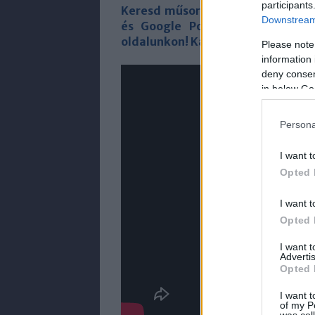
participants
Keresd műsorainkat a Facebooko
Downstream 
és Google Podcasts-en, valamin
oldalunkon! Kattins és válassz pl
Please note
information 
deny consent
in below Go
Persona
I want t
Opted 
I want t
Opted 
I want 
Advertis
Opted 
I want t
of my P
was col