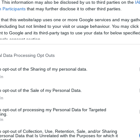
. This information may also be disclosed by us to third parties on the
IA
n, Soundcloud- és YouTube-csatornánkon, Apple
Participants
that may further disclose it to other third parties.
t Spotify-on, premier előtt pedig a Patreon
atformot!
 that this website/app uses one or more Google services and may gath
including but not limited to your visit or usage behaviour. You may click 
 to Google and its third-party tags to use your data for below specifi
ogle consent section.
l Data Processing Opt Outs
o opt-out of the Sharing of my personal data.
In
o opt-out of the Sale of my Personal Data.
In
to opt-out of processing my Personal Data for Targeted
ing.
In
o opt-out of Collection, Use, Retention, Sale, and/or Sharing
ersonal Data that Is Unrelated with the Purposes for which it
lected.