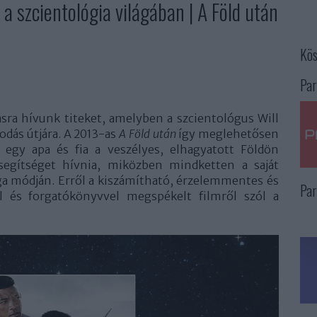
 a szcientológia világában | A Föld után
Kös
Par
ásra hívunk titeket, amelyben a szcientológus Will
odás útjára. A 2013-as
A Föld után
így meglehetősen
n egy apa és fia a veszélyes, elhagyatott Földön
segítséget hívnia, miközben mindketten a saját
ga módján. Erről a kiszámítható, érzelemmentes és
Par
l és forgatókönyvvel megspékelt filmről szól a