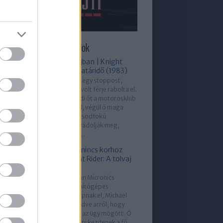
újabb Helló, Pajti epizódok
Stoppos a bajban | Knight
Rider: Rövid határidő (1983)
Michael felvesz egy stoppost,
akinek a lányát volt férje rabolta el.
Amikor megvédi őt a motorosklub
néhány tagjától, végül ő maga
kerül bajba: másodfokú
gyilkossággal vádolják meg,
miközben a nő...
A videójáték nincs korhoz
kötve | Knight Rider: A tolvaj
(1983)
Amikor a Deltron Micronics
vállalattól számítógépes
szoftvereket lopnak el, Michael
meg van győződve arról, hogy
belső ember áll az ügy mögött. Ő
és KITT nyomozni kezdenek a fő