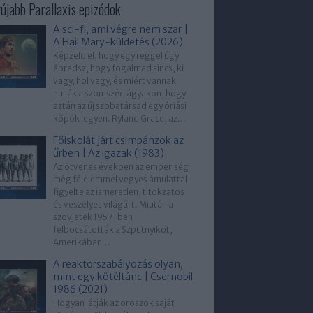
újabb Parallaxis epizódok
A sci-fi, ami végre nem szar |
A Hail Mary-küldetés (2026)
Képzeld el, hogy egy reggel úgy
ébredsz, hogy fogalmad sincs, ki
vagy, hol vagy, és miért vannak
hullák a szomszéd ágyakon, hogy
aztán az új szobatársad egy óriási
kőpók legyen. Ryland Grace, az...
Főiskolát járt csimpánzok az
űrben | Az igazak (1983)
Az ötvenes években az emberiség
még félelemmel vegyes ámulattal
figyelte az ismeretlen, titokzatos
és veszélyes világűrt. Miután a
szovjetek 1957-ben
felbocsátották a Szputnyikot,
Amerikában...
A reaktorszabályozás olyan,
mint egy kötéltánc | Csernobil
1986 (2021)
Hogyan látják az oroszok saját