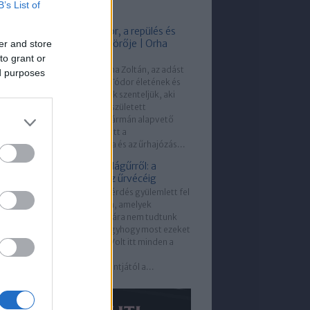
B’s List of
méretű...
Kármán Tódor, a repülés és
űrhajózás úttörője | Orha
er and store
Zoltán
to grant or
Vendégünk Orha Zoltán, az adást
ed purposes
pedig Kármán Tódor életének és
munkásságának szenteljük, aki
éppen 145 éve született
Budapesten. Kármán alapvető
szerepet játszott a
repüléstechnika és az űrhajózás...
Kérdések a világűrről: a
fotonoktól az űrvécéig
Sok hallgatói kérdés gyülemlett fel
az elmúlt évben, amelyek
megválaszolására nem tudtunk
sort keríteni, úgyhogy most ezeket
törlesztettük. Volt itt minden a
feketelyukak
eseményhorizontjától a...