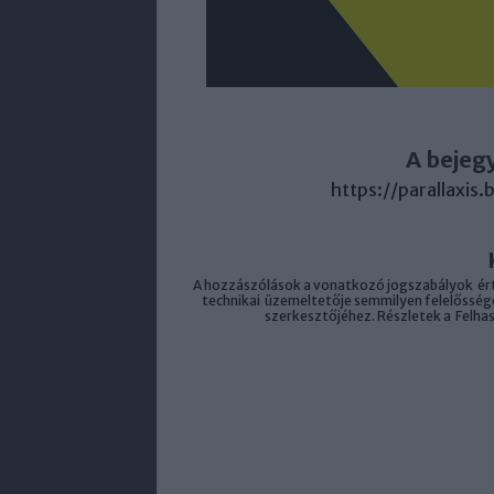
A bejeg
https://parallaxis
A hozzászólások a
vonatkozó jogszabályok
ért
technikai
üzemeltetője semmilyen felelősséget
szerkesztőjéhez. Részletek a
Felha