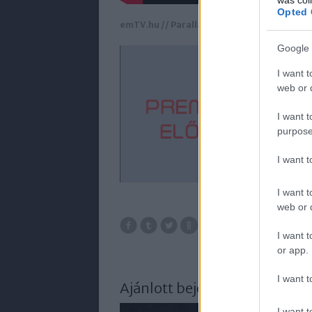
Opted 
emTV.hu //
Parallaxis
// cikk:
Vincze Miklós
Google 
I want t
web or d
I want t
purpose
I want 
I want t
web or d
I want t
or app.
I want t
Ajánlott bejegyzések:
I want t