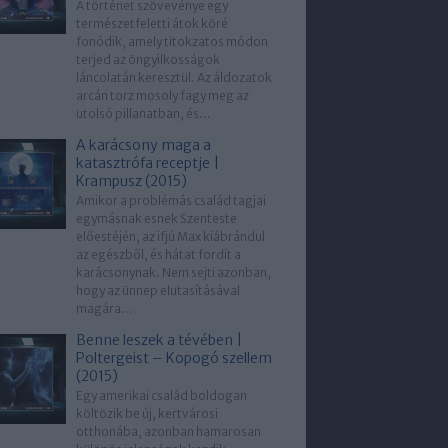
A történet szövevénye egy
természetfeletti átok köré
fonódik, amely titokzatos módon
terjed az öngyilkosságok
láncolatán keresztül. Az áldozatok
arcán torz mosoly fagy meg az
utolsó pillanatban, és...
A karácsony maga a
katasztrófa receptje |
Krampusz (2015)
Amikor a problémás család tagjai
egymásnak esnek Szenteste
előestéjén, az ifjú Max kiábrándul
az egészből, és hátat fordít a
karácsonynak. Nem sejti azonban,
hogy az ünnep elutasításával
magára...
Benne leszek a tévében |
Poltergeist – Kopogó szellem
(2015)
Egy amerikai család boldogan
költözik be új, kertvárosi
otthonába, azonban hamarosan