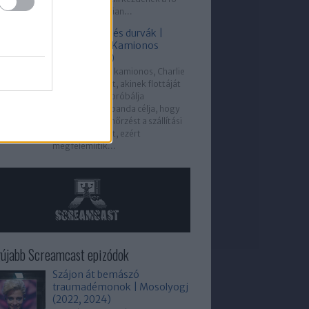
gyanúsított, Julian...
Kamionosok és durvák |
Knight Rider: Kamionos
kaland (1983)
Michael egy női kamionos, Charlie
segítségére siet, akinek flottáját
egy bűnbanda próbálja
tönkretenni. A banda célja, hogy
átvegye az ellenőrzést a szállítási
útvonalak felett, ezért
megfélemlítik...
újabb Screamcast epizódok
Szájon át bemászó
traumadémonok | Mosolyogj
(2022, 2024)