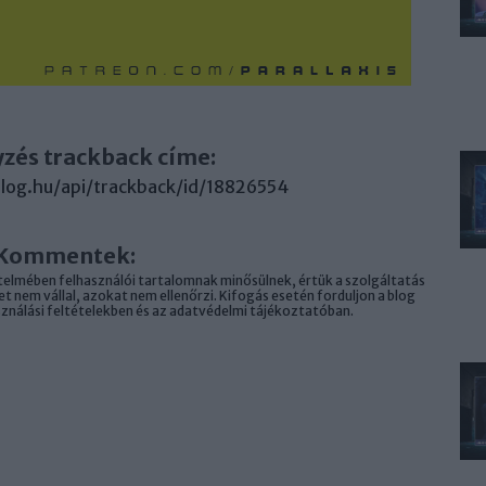
yzés trackback címe:
.blog.hu/api/trackback/id/18826554
Kommentek:
elmében felhasználói tartalomnak minősülnek, értük a
szolgáltatás
 nem vállal, azokat nem ellenőrzi. Kifogás esetén forduljon a blog
sználási feltételekben
és az
adatvédelmi tájékoztatóban
.