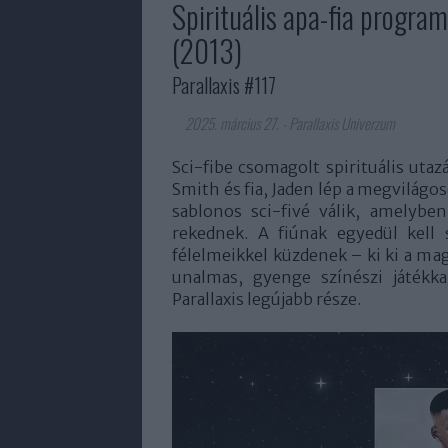
Spirituális apa-fia program
(2013)
Parallaxis #117
2025. március 27.
-
Parallaxis Univerzum
Sci-fibe csomagolt spirituális utaz
Smith és fia, Jaden lép a megvilágos
sablonos sci-fivé válik, amelybe
rekednek. A fiúnak egyedül kell 
félelmeikkel küzdenek – ki ki a ma
unalmas, gyenge színészi játékka
Parallaxis legújabb része.