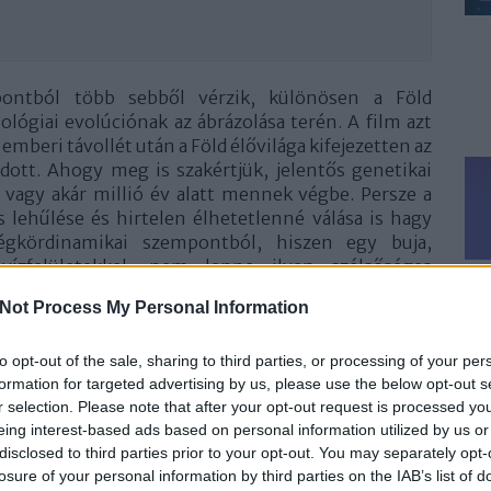
ntból több sebből vérzik, különösen a Föld
ógiai evolúciónak az ábrázolása terén. A film azt
emberi távollét után a Föld élővilága kifejezetten az
dott. Ahogy meg is szakértjük, jelentős genetikai
 vagy akár millió év alatt mennek végbe. Persze a
s lehűlése és hirtelen élhetetlenné válása is hagy
gkördinamikai szempontból, hiszen egy buja,
ízfelületekkel, nem lenne ilyen szélsőséges
Leg
s a túlélés fizikai kihívásait is leegyszerűsíti,
Not Process My Personal Information
m jelent akadályt. Bár a látványvilág bizonyos
ért bizony arra jutottunk, hogy a legnagyobb baj a
to opt-out of the sale, sharing to third parties, or processing of your per
 pontatlanság, hanem a cselekmény teljes
formation for targeted advertising by us, please use the below opt-out s
unk a film kapcsán értékelni és elmékelni valót a
r selection. Please note that after your opt-out request is processed y
t még annak
hosszabb, jobb patronálói verziójában
. S
eing interest-based ads based on personal information utilized by us or
sznek L. Ron Hubbardhoz és a Szcientológiához? Ez
disclosed to third parties prior to your opt-out. You may separately opt-
zeretettel!
losure of your personal information by third parties on the IAB’s list of