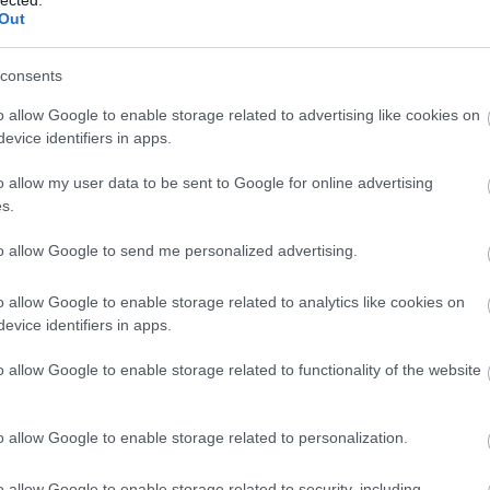
Out
// borítókép: Sony
consents
Leg
o allow Google to enable storage related to advertising like cookies on
evice identifiers in apps.
o allow my user data to be sent to Google for online advertising
s.
to allow Google to send me personalized advertising.
o allow Google to enable storage related to analytics like cookies on
evice identifiers in apps.
komment
Film
Epizód
o allow Google to enable storage related to functionality of the website
o allow Google to enable storage related to personalization.
o allow Google to enable storage related to security, including