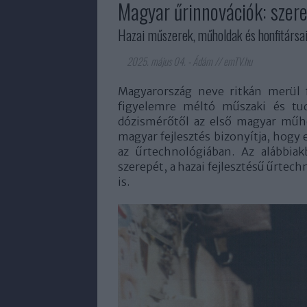
Magyar űrinnovációk: szer
Hazai műszerek, műholdak és honfitársai
2025. május 04.
-
Ádám // emTV.hu
Magyarország neve ritkán merül f
figyelemre méltó műszaki és tud
dózismérőtől az első magyar műh
magyar fejlesztés bizonyítja, hogy
az űrtechnológiában. Az alábbi
szerepét, a hazai fejlesztésű űrtec
is.