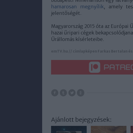
hamarosan megnyílik
, amely tes
jelentőségét.
Magyarország 2015 óta az Európai
hazai űripari cégek bekapcsolódja
Űrállomás kísérleteibe.
emTV.hu // címlapképen Farkas Bertalan és 
Ajánlott bejegyzések: