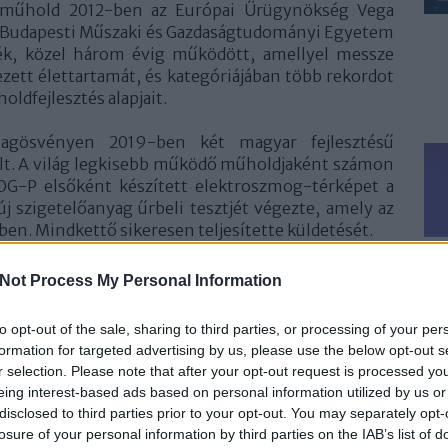
oműhold 2012-ben az Európai Űrügynökség Vega
a. A Budapesti Műszaki és Gazdaságtudományi Egyetem
ték, közel három évig működött, amellyel messze
ett élettartamát, és kategóriájában több rekordot
oldfejlesztés alapjait.
llagösvényen 2019-ben két magyar fejlesztésű
állt. A világ legkisebb működő műholdjaként számon
OG-P elsőként készített elektroszmog-térképet a
j szigetelőanyag űrbeli tesztjét végezte, amely az
ben. Mindkettő sikeresen teljesítette küldetését.
Leg
zonda Philae leszállóegységének fedélzeti vezérlő
Not Process My Personal Information
észben magyar mérnökök tervezték, 2021-ben pedig
be, amely az űridőjárás, a kozmikus sugárzást és
to opt-out of the sale, sharing to third parties, or processing of your per
l. A 30 centiméteres CubeSat fedélzeti rendszereit
formation for targeted advertising by us, please use the below opt-out s
 értékes adatokat szolgáltatott a Nap viharairól.
r selection. Please note that after your opt-out request is processed y
magyar fejlesztésű asztrofizikai kisműholdról,
eing interest-based ads based on personal information utilized by us or
 Tilos rádióban hallható Sokolébresztő című
disclosed to third parties prior to your opt-out. You may separately opt-
lkozunk
, és 2023-ban sosem látott erejű, az eddig
losure of your personal information by third parties on the IAB’s list of