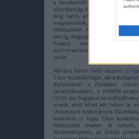
a kecskeméti repülőtéren és Or
authenti
súlytalanság tűrésére, ez azonban 
évig tartó, átfogó kiképzésével,
megtanulását, szimulációs és súly
felkészülést. Anettka repülése so
percig megtapasztalhatta a súlyta
Project névre keresztelt 
asztronautává. Hasonló sztratoszfér
során.
Néhány héten belül viszont
új fe
Tibor kutatóűrhajós, aki a Budape
diplomázott a Parallaxis Univ
tankörtársaként, a HUNOR-progr
19:03-kor hagyja el az indítóállvá
utazik, ahol közel két héten át v
Univerzum tudományos főszerkeszt
kisérletét is. Kapu Tibor küldetés
felkészülés éveken át tartott
kezdeményezés, az
Útitárs
projekt
budapesti Millenárison egy látványo