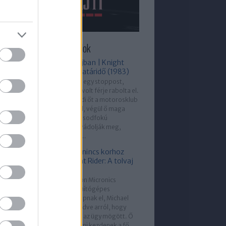
újabb Helló, Pajti epizódok
Stoppos a bajban | Knight
Rider: Rövid határidő (1983)
Michael felvesz egy stoppost,
akinek a lányát volt férje rabolta el.
Amikor megvédi őt a motorosklub
néhány tagjától, végül ő maga
kerül bajba: másodfokú
gyilkossággal vádolják meg,
miközben a nő...
A videójáték nincs korhoz
kötve | Knight Rider: A tolvaj
(1983)
Amikor a Deltron Micronics
vállalattól számítógépes
szoftvereket lopnak el, Michael
meg van győződve arról, hogy
belső ember áll az ügy mögött. Ő
és KITT nyomozni kezdenek a fő