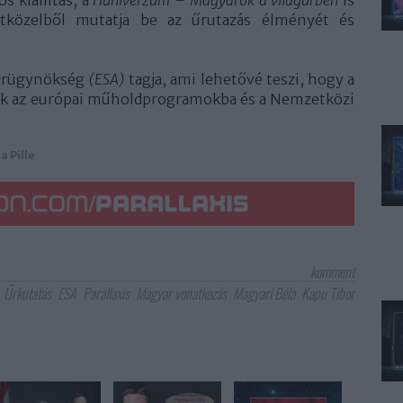
tközelből mutatja be az űrutazás élményét és
 Űrügynökség
(ESA)
tagja, ami lehetővé teszi, hogy a
nak az európai műholdprogramokba és a Nemzetközi
a Pille
komment
Űrkutatás
ESA
Parallaxis
Magyar vonatkozás
Magyari Béla
Kapu Tibor