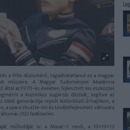
Leg
tés a Pille dózismérő, tagadhatatlanul ez a magyar
sebb műszere. A Magyar Tudományos Akadémia
I)
által az 1970-es években fejlesztett kis eszközzel
egmérni a kozmikus sugárzás dózisát, segítve az
z több generációja repült különböző űrhajókon, a
n, a space shuttle-ön és továbbfejlesztett változata
Űrállomás
(ISS)
fedélzetén.
saját műholdját is: a Masat–1 nevű, a 10×10×12