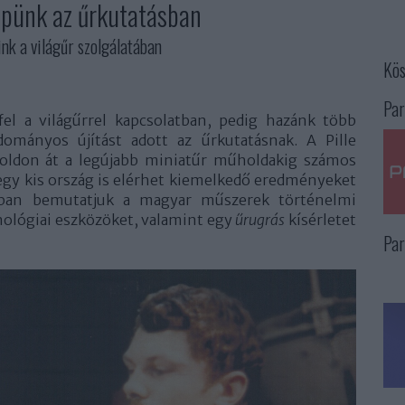
epünk az űrkutatásban
nk a világűr szolgálatában
Kös
Par
el a világűrrel kapcsolatban, pedig hazánk több
ományos újítást adott az űrkutatásnak. A Pille
oldon át a legújabb miniatűr műholdakig számos
 egy kis ország is elérhet kiemelkedő eredményeket
akban bemutatjuk a magyar műszerek történelmi
hnológiai eszközöket, valamint egy
űrugrás
kísérletet
Par