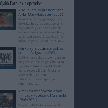
újabb Parallaxis epizódok
A sci-fi, ami végre nem szar |
A Hail Mary-küldetés (2026)
Képzeld el, hogy egy reggel úgy
ébredsz, hogy fogalmad sincs, ki
vagy, hol vagy, és miért vannak
hullák a szomszéd ágyakon, hogy
aztán az új szobatársad egy óriási
kőpók legyen. Ryland Grace, az...
Főiskolát járt csimpánzok az
űrben | Az igazak (1983)
Az ötvenes években az emberiség
még félelemmel vegyes ámulattal
figyelte az ismeretlen, titokzatos
és veszélyes világűrt. Miután a
szovjetek 1957-ben
felbocsátották a Szputnyikot,
Amerikában...
A reaktorszabályozás olyan,
mint egy kötéltánc | Csernobil
1986 (2021)
Hogyan látják az oroszok saját