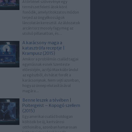
A történet szövevénye egy
természetfeletti átok köré
fonódik, amely titokzatos módon
terjed az öngyilkosságok
láncolatán keresztül. Az áldozatok
arcán torz mosoly fagy meg az
utolsó pillanatban, és...
A karácsony maga a
katasztrófa receptje |
Krampusz (2015)
Amikor a problémás család tagjai
egymásnak esnek Szenteste
előestéjén, az ifjú Max kiábrándul
az egészből, és hátat fordít a
karácsonynak. Nem sejti azonban,
hogy az ünnep elutasításával
magára...
Benne leszek a tévében |
Poltergeist – Kopogó szellem
(2015)
Egy amerikai család boldogan
költözik be új, kertvárosi
otthonába, azonban hamarosan