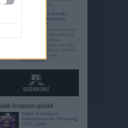
gyanúsított, Julian...
Kamionosok és durvák |
Knight Rider: Kamionos
kaland (1983)
Michael egy női kamionos, Charlie
segítségére siet, akinek flottáját
egy bűnbanda próbálja
tönkretenni. A banda célja, hogy
átvegye az ellenőrzést a szállítási
útvonalak felett, ezért
megfélemlítik...
újabb Screamcast epizódok
Szájon át bemászó
traumadémonok | Mosolyogj
(2022, 2024)