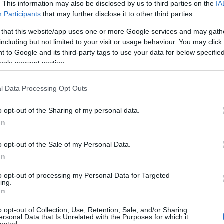
örést örökített meg. Testvére, a GRBBeta tavaly
. This information may also be disclosed by us to third parties on the
IA
Participants
that may further disclose it to other third parties.
 that this website/app uses one or more Google services and may gath
t rendszeresen fejlesztenek alkatrészeket és
including but not limited to your visit or usage behaviour. You may click 
közi űrszondákhoz és műholdakhoz, így a magyar
 to Google and its third-party tags to use your data for below specifi
n az imént felsoroltakon túl is, ám honfitársaink
ogle consent section.
 a világűrben.
alan
1980-ban az Interkozmosz szovjet űrprogram
l Data Processing Opt Outs
az ő tartaléka volt a 2018-ban elhunyt Magyari Béla,
is egy speciális epizódjában
is foglalkoztunk. Farkas a
o opt-out of the Sharing of my personal data.
osszabb időt töltött, ezalatt több orvosbiológiai,
In
 kísérletet végzett.
o opt-out of the Sale of my Personal Data.
z űrbe, Charles Simonyi magyar származású amerikai
In
űrturistaként két alkalommal is meglátogatta a
to opt-out of processing my Personal Data for Targeted
 saját finanszírozásában vett részt az orosz
ing.
ik, majd hetedik űrturista a világon. Ő is végzett
In
gy újabb generációs Pille műszerrel mért kozmikus
ét útján magyar hobbirádiósokkal is beszélgetett:
o opt-out of Collection, Use, Retention, Sale, and/or Sharing
ersonal Data that Is Unrelated with the Purposes for which it
ar Távközlési Iskola diákjaival, 2009-ben pedig a
lected.