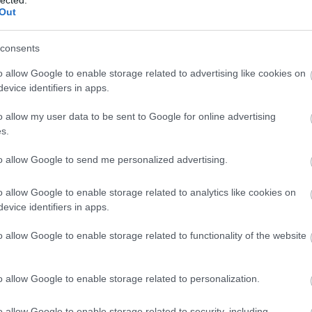
és az első magyar műhold építésében részt vevő
Out
 az űrből​ – utazásai során büszkén vállalta magyar
agyar gyerekek által készített díjnyertes rajzot
(a
consents
zteseitől)
​, az űrrepüléses jelvényén pedig a magyar
Leg
magyar zászlót is vitt az űrbe, amelyeket később
o allow Google to enable storage related to advertising like cookies on
 űrből üzenetet küldött magyar közönségének:
evice identifiers in apps.
művéből idézett minden magyarul beszélőnek.​
o allow my user data to be sent to Google for online advertising
lub
Heti hetes
című műsorában a
humor nagyágyúi
az
s.
és annak magyarságán élcelődtek, az akkor 23 éves
evelet írt a szerkesztőségnek, amelyet
a következő
to allow Google to send me personalized advertising.
l is olvasott
, és megkövették a magyar származású
o allow Google to enable storage related to analytics like cookies on
evice identifiers in apps.
006-ban Fehér Anettka üzletasszony és televíziós
ülőgép fedélzetén hajtott végre
űrugrásnak
o allow Google to enable storage related to functionality of the website
rülbelül 30 kilométer magasra jutott, és kortántsem
jából 100 kilométer)
és nem állt Föld körüli pályára
 sem számít valódi űrutazásnak.
o allow Google to enable storage related to personalization.
és előzte meg, mint a valódi asztronautákét. Anettka
o allow Google to enable storage related to security, including