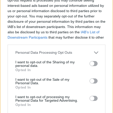
opt-out request is processed you may continue seeing
interest-based ads based on personal information utilized by
us or personal information disclosed to third parties prior to
your opt-out. You may separately opt-out of the further
disclosure of your personal information by third parties on the
IAB’s list of downstream participants. This information may
also be disclosed by us to third parties on the
IAB’s List of
Downstream Participants
that may further disclose it to other
third parties.
Hallgasd műsorainkat többek között
Please note that this website/app uses one or more Google
Personal Data Processing Opt Outs
Soundcloudon, YouTube-on, YouTube Music-on,
services and may gather and store information including but
Apple Podcasts-en és Spotify-on! Ha pedig
not limited to your visit or usage behaviour. You may click to
I want to opt-out of the Sharing of my
personal data.
premier előtt szeretnél hozzáférni az
grant or deny consent to Google and its third-party tags to
Opted In
epizódokhoz, támogass minket a Patreonon!
use your data for below specified purposes in below Google
Kattints, és válassz platformot!
consent section.
I want to opt-out of the Sale of my
Personal Data.
Opted In
I want to opt-out of processing my
Personal Data for Targeted Advertising.
Opted In