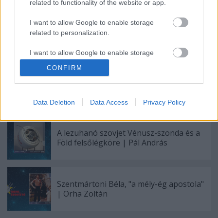
related to functionality of the website or app.
I want to allow Google to enable storage
related to personalization.
Címkék:
Tudomány
Történelem
Űrkutatás
Tilos Rádió
Pál
András
Sokolébresztő
I want to allow Google to enable storage
related to security, including authentication
CONFIRM
functionality and fraud prevention, and other
user protection.
Ajánlott bejegyzések:
Data Deletion
Data Access
Privacy Policy
A lezuhanó szovjet Vénusz-szonda és a
Föld felsőlégköre | Pál András
Szentmártoni Béla, "a mély-ég apostola"
| Orha Zoltán