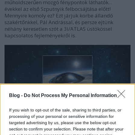
műholdszerűen mozgó fénypontok láthatók...
évekkel az első Szputnyik felbocsájtása előtt!
Mennyire komoly ez? Ezt járjuk körbe állandó
szakértőnkkel, Pál Andrással, és persze ejtünk
néhány keresetlen szót a 3I/ATLAS üstökössel
kapcsolatos fejleményekről is.
Blog -
Do Not Process My Personal Information
If you wish to opt-out of the sale, sharing to third parties, or
processing of your personal or sensitive information for
targeted advertising by us, please use the below opt-out
section to confirm your selection. Please note that after your