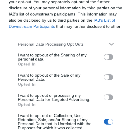
your opt-out. You may separately opt-out of the further
disclosure of your personal information by third parties on the
Hallgasd műsorainkat többek között
IAB’s list of downstream participants. This information may
Soundcloudon, YouTube-on, YouTube Music-on,
also be disclosed by us to third parties on the
IAB’s List of
Apple Podcasts-en és Spotify-on! Ha pedig
Downstream Participants
that may further disclose it to other
premier előtt szeretnél hozzáférni az
third parties.
epizódokhoz, támogass minket a Patreonon!
Kattints, és válassz platformot!
Please note that this website/app uses one or more Google
Personal Data Processing Opt Outs
services and may gather and store information including but
not limited to your visit or usage behaviour. You may click to
I want to opt-out of the Sharing of my
personal data.
grant or deny consent to Google and its third-party tags to
Opted In
use your data for below specified purposes in below Google
consent section.
I want to opt-out of the Sale of my
Personal Data.
Opted In
I want to opt-out of processing my
Personal Data for Targeted Advertising.
Opted In
I want to opt-out of Collection, Use,
Retention, Sale, and/or Sharing of my
Personal Data that Is Unrelated with the
Purposes for which it was collected.