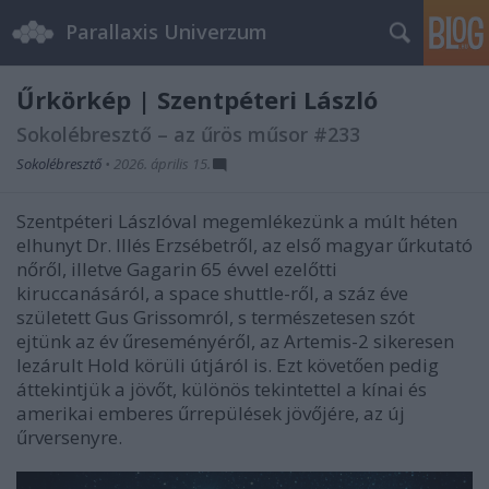
Parallaxis Univerzum
Űrkörkép | Szentpéteri László
Sokolébresztő – az űrös műsor #233
Sokolébresztő
•
2026. április 15.
Szentpéteri Lászlóval megemlékezünk a múlt héten
elhunyt Dr. Illés Erzsébetről, az első magyar űrkutató
nőről, illetve Gagarin 65 évvel ezelőtti
kiruccanásáról, a space shuttle-ről, a száz éve
született Gus Grissomról, s természetesen szót
ejtünk az év űreseményéről, az Artemis-2 sikeresen
lezárult Hold körüli útjáról is. Ezt követően pedig
áttekintjük a jövőt, különös tekintettel a kínai és
amerikai emberes űrrepülések jövőjére, az új
űrversenyre.