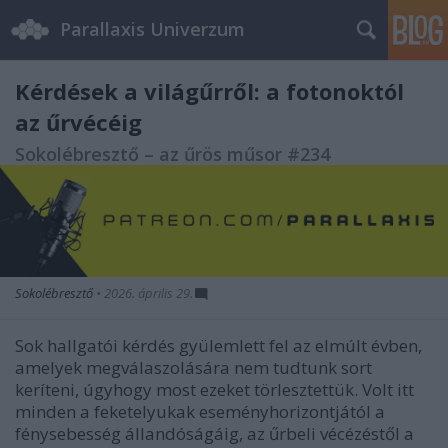
Parallaxis Univerzum
Kérdések a világűrről: a fotonoktól
az űrvécéig
Sokolébresztő – az űrös műsor #234
Sokolébresztő
•
2026. április 29.
Sok hallgatói kérdés gyülemlett fel az elmúlt évben,
amelyek megválaszolására nem tudtunk sort
keríteni, úgyhogy most ezeket törlesztettük. Volt itt
minden a feketelyukak eseményhorizontjától a
fénysebesség állandóságáig, az űrbeli vécézéstől a