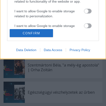
related to functionality of the website or app.
I want to allow Google to enable storage
related to personalization.
I want to allow Google to enable storage
related to security, including authentication
CONFIRM
functionality and fraud prevention, and other
user protection.
Ajánlott bejegyzések:
Data Deletion
Data Access
Privacy Policy
Szentmártoni Béla, "a mély-ég apostola"
| Orha Zoltán
Egészségügyi vészhelyzetek az űrben