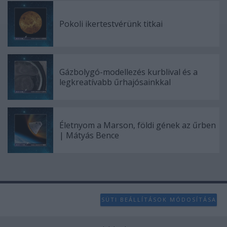
Pokoli ikertestvérünk titkai
Gázbolygó-modellezés kurblival és a
legkreatívabb űrhajósainkkal
Életnyom a Marson, földi gének az űrben
| Mátyás Bence
SÜTI BEÁLLÍTÁSOK MÓDOSÍTÁSA