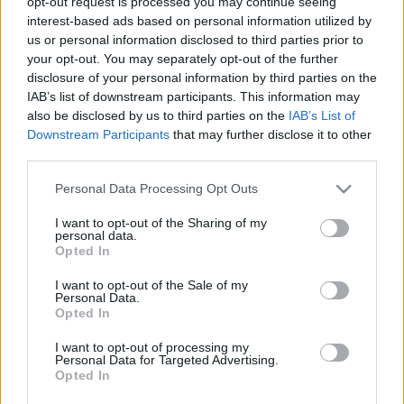
opt-out request is processed you may continue seeing
interest-based ads based on personal information utilized by
us or personal information disclosed to third parties prior to
your opt-out. You may separately opt-out of the further
disclosure of your personal information by third parties on the
Hallgasd műsorainkat többek között
IAB’s list of downstream participants. This information may
Soundcloudon, YouTube-on, YouTube Music-on,
also be disclosed by us to third parties on the
IAB’s List of
Apple Podcasts-en és Spotify-on! Ha pedig
Downstream Participants
that may further disclose it to other
premier előtt szeretnél hozzáférni az
third parties.
epizódokhoz, támogass minket a Patreonon!
Kattints, és válassz platformot!
Please note that this website/app uses one or more Google
Personal Data Processing Opt Outs
services and may gather and store information including but
not limited to your visit or usage behaviour. You may click to
I want to opt-out of the Sharing of my
personal data.
grant or deny consent to Google and its third-party tags to
Opted In
use your data for below specified purposes in below Google
consent section.
I want to opt-out of the Sale of my
Personal Data.
Opted In
I want to opt-out of processing my
Personal Data for Targeted Advertising.
Opted In