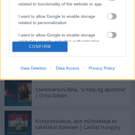
related to functionality of the website or app.
vonatkozás
Sokolébresztő
Orha Zoltán
I want to allow Google to enable storage
related to personalization.
I want to allow Google to enable storage
related to security, including authentication
CONFIRM
functionality and fraud prevention, and other
user protection.
Data Deletion
Data Access
Privacy Policy
Ajánlott bejegyzések:
Szentmártoni Béla, "a mély-ég apostola"
| Orha Zoltán
Középiskolások, akik műholdakat és
rakétákat építenek | CanSat Hungary