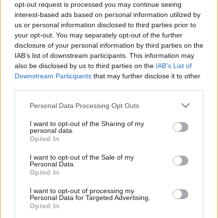
opt-out request is processed you may continue seeing
interest-based ads based on personal information utilized by
us or personal information disclosed to third parties prior to
your opt-out. You may separately opt-out of the further
disclosure of your personal information by third parties on the
Hallgasd műsorainkat többek között
IAB’s list of downstream participants. This information may
Soundcloudon, YouTube-on, YouTube Music-on,
also be disclosed by us to third parties on the
IAB’s List of
Apple Podcasts-en és Spotify-on! Ha pedig
Downstream Participants
that may further disclose it to other
premier előtt szeretnél hozzáférni az
third parties.
epizódokhoz, támogass minket a Patreonon!
Please note that this website/app uses one or more Google
Personal Data Processing Opt Outs
Kattints, és válassz platformot!
services and may gather and store information including but
not limited to your visit or usage behaviour. You may click to
I want to opt-out of the Sharing of my
personal data.
grant or deny consent to Google and its third-party tags to
Opted In
use your data for below specified purposes in below Google
consent section.
I want to opt-out of the Sale of my
Personal Data.
Opted In
I want to opt-out of processing my
Personal Data for Targeted Advertising.
Opted In