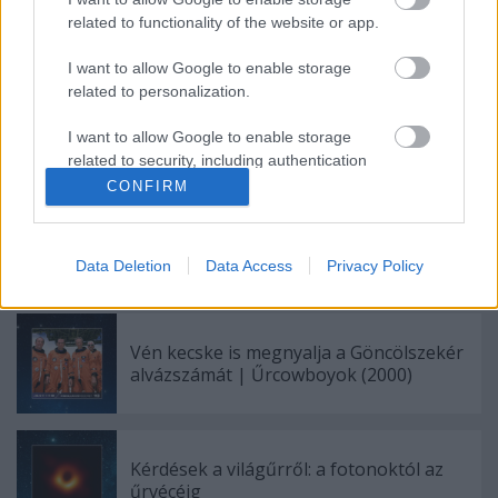
related to functionality of the website or app.
I want to allow Google to enable storage
related to personalization.
I want to allow Google to enable storage
related to security, including authentication
Címkék:
Film
Tudomány
Csillagászat
Űrkutatás
Epizód
functionality and fraud prevention, and other
CONFIRM
user protection.
Data Deletion
Data Access
Privacy Policy
Ajánlott bejegyzések:
Vén kecske is megnyalja a Göncölszekér
alvázszámát | Űrcowboyok (2000)
Kérdések a világűrről: a fotonoktól az
űrvécéig