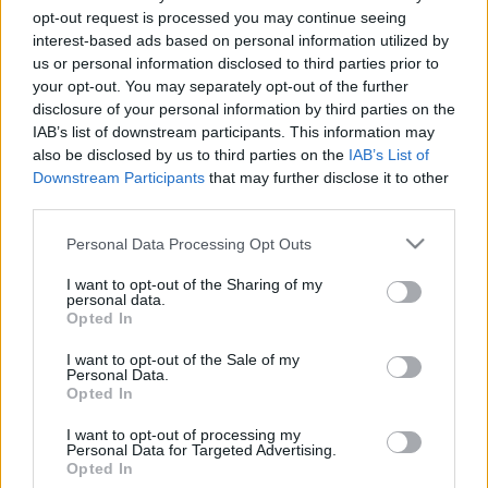
opt-out request is processed you may continue seeing
interest-based ads based on personal information utilized by
us or personal information disclosed to third parties prior to
your opt-out. You may separately opt-out of the further
disclosure of your personal information by third parties on the
IAB’s list of downstream participants. This information may
also be disclosed by us to third parties on the
IAB’s List of
Downstream Participants
that may further disclose it to other
third parties.
Please note that this website/app uses one or more Google
Personal Data Processing Opt Outs
services and may gather and store information including but
not limited to your visit or usage behaviour. You may click to
I want to opt-out of the Sharing of my
Hallgasd műsorainkat többek között
personal data.
grant or deny consent to Google and its third-party tags to
Soundcloudon, YouTube-on, YouTube Music-on,
Opted In
use your data for below specified purposes in below Google
Apple Podcasts-en és Spotify-on! Ha pedig
consent section.
I want to opt-out of the Sale of my
premier előtt szeretnél hozzáférni az
Personal Data.
epizódokhoz, támogass minket a Patreonon!
Opted In
Kattints, és válassz platformot!
I want to opt-out of processing my
Personal Data for Targeted Advertising.
Opted In