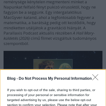
reménysége kénytelen megmenteni minket a
Napunkat felfaló fényt pukizó vírusoktól, hogy ne
fagyjon be a seggünk. Egy intergalaktikus
MacGyver-kaland, ahol a legfontosabb fegyver a
matematika, a barátság pedig ott kezdődik, hogy
mindketten utáljátok a gravitáció hiányát. A
Parallaxis Podcast aktuális részében
A Hail Mary-
küldetés (2026)
című filmet vizsgáltuk tudományos
szempontból.
Blog -
Do Not Process My Personal Information
If you wish to opt-out of the sale, sharing to third parties, or
processing of your personal or sensitive information for
targeted advertising by us, please use the below opt-out
section to confirm your selection. Please note that after your