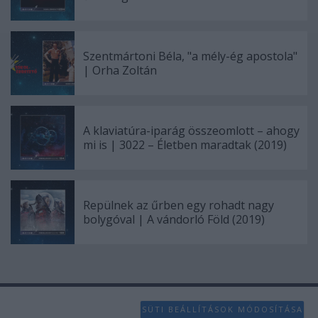
Szentmártoni Béla, "a mély-ég apostola"
| Orha Zoltán
A klaviatúra-iparág összeomlott – ahogy
mi is | 3022 – Életben maradtak (2019)
Repülnek az űrben egy rohadt nagy
bolygóval | A vándorló Föld (2019)
SÜTI BEÁLLÍTÁSOK MÓDOSÍTÁSA