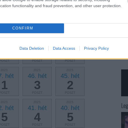
cation functionality and fraud prevention, and other user protection.
2024.
2024.
2024.
. hét
4. hét
3. hét
2
2
2
CONFIRM
POSZT
POSZT
POSZT
2023.
2023.
2023.
2. hét
51. hét
50. hét
Data Deletion
Data Access
Privacy Policy
3
2
3
POSZT
POSZT
POSZT
2023.
2023.
2023.
7. hét
46. hét
45. hét
1
3
2
POSZT
POSZT
POSZT
2023.
2023.
2023.
Leg
2. hét
41. hét
40. hét
5
4
5
POSZT
POSZT
POSZT