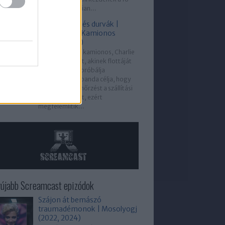
gyanúsított, Julian...
Kamionosok és durvák |
Knight Rider: Kamionos
kaland (1983)
Michael egy női kamionos, Charlie
segítségére siet, akinek flottáját
egy bűnbanda próbálja
tönkretenni. A banda célja, hogy
átvegye az ellenőrzést a szállítási
útvonalak felett, ezért
megfélemlítik...
újabb Screamcast epizódok
Szájon át bemászó
traumadémonok | Mosolyogj
(2022, 2024)