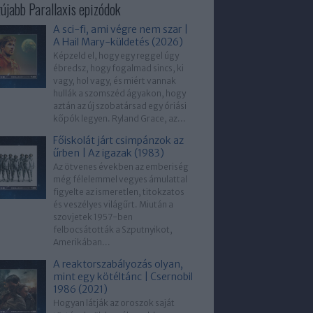
újabb Parallaxis epizódok
A sci-fi, ami végre nem szar |
A Hail Mary-küldetés (2026)
Képzeld el, hogy egy reggel úgy
ébredsz, hogy fogalmad sincs, ki
vagy, hol vagy, és miért vannak
hullák a szomszéd ágyakon, hogy
aztán az új szobatársad egy óriási
kőpók legyen. Ryland Grace, az...
Főiskolát járt csimpánzok az
űrben | Az igazak (1983)
Az ötvenes években az emberiség
még félelemmel vegyes ámulattal
figyelte az ismeretlen, titokzatos
és veszélyes világűrt. Miután a
szovjetek 1957-ben
felbocsátották a Szputnyikot,
Amerikában...
A reaktorszabályozás olyan,
mint egy kötéltánc | Csernobil
1986 (2021)
Hogyan látják az oroszok saját