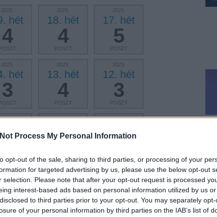
2025.
2025.
2025.
9. hét
18. hét
17. hét
4
4
5
POSZT
POSZT
POSZT
2025.
2025.
2025.
4. hét
13. hét
12. hét
3
4
3
POSZT
POSZT
POSZT
2025.
2025.
2025.
. hét
8. hét
7. hét
Leg
Not Process My Personal Information
3
3
3
POSZT
POSZT
POSZT
to opt-out of the sale, sharing to third parties, or processing of your per
formation for targeted advertising by us, please use the below opt-out s
2025.
2025.
2025.
r selection. Please note that after your opt-out request is processed y
. hét
3. hét
2. hét
eing interest-based ads based on personal information utilized by us or
1
2
1
disclosed to third parties prior to your opt-out. You may separately opt-
losure of your personal information by third parties on the IAB’s list of
POSZT
POSZT
POSZT