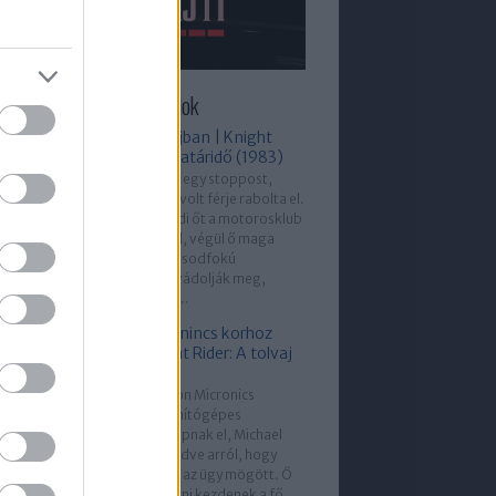
újabb Helló, Pajti epizódok
Stoppos a bajban | Knight
Rider: Rövid határidő (1983)
Michael felvesz egy stoppost,
akinek a lányát volt férje rabolta el.
Amikor megvédi őt a motorosklub
néhány tagjától, végül ő maga
kerül bajba: másodfokú
gyilkossággal vádolják meg,
miközben a nő...
A videójáték nincs korhoz
kötve | Knight Rider: A tolvaj
(1983)
Amikor a Deltron Micronics
vállalattól számítógépes
szoftvereket lopnak el, Michael
meg van győződve arról, hogy
belső ember áll az ügy mögött. Ő
és KITT nyomozni kezdenek a fő