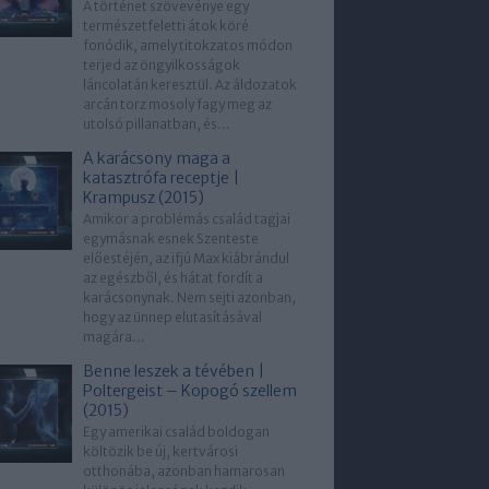
A történet szövevénye egy
természetfeletti átok köré
fonódik, amely titokzatos módon
terjed az öngyilkosságok
láncolatán keresztül. Az áldozatok
arcán torz mosoly fagy meg az
utolsó pillanatban, és...
A karácsony maga a
katasztrófa receptje |
Krampusz (2015)
Amikor a problémás család tagjai
egymásnak esnek Szenteste
előestéjén, az ifjú Max kiábrándul
az egészből, és hátat fordít a
karácsonynak. Nem sejti azonban,
hogy az ünnep elutasításával
magára...
Benne leszek a tévében |
Poltergeist – Kopogó szellem
(2015)
Egy amerikai család boldogan
költözik be új, kertvárosi
otthonába, azonban hamarosan