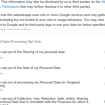
. This information may also be disclosed by us to third parties on the
IA
2024.
2024.
2024.
Participants
that may further disclose it to other third parties.
3. hét
52. hét
51. hét
2
4
4
 that this website/app uses one or more Google services and may gath
including but not limited to your visit or usage behaviour. You may click 
POSZT
POSZT
POSZT
 to Google and its third-party tags to use your data for below specifi
ogle consent section.
2024.
2024.
2024.
3. hét
40. hét
39. hét
3
1
1
l Data Processing Opt Outs
POSZT
POSZT
POSZT
o opt-out of the Sharing of my personal data.
In
2024.
2024.
2024.
5. hét
34. hét
33. hét
4
1
1
o opt-out of the Sale of my Personal Data.
In
POSZT
POSZT
POSZT
to opt-out of processing my Personal Data for Targeted
2024.
2024.
2024.
ing.
0. hét
29. hét
28. hét
In
4
3
4
o opt-out of Collection, Use, Retention, Sale, and/or Sharing
ersonal Data that Is Unrelated with the Purposes for which it
POSZT
POSZT
POSZT
lected.