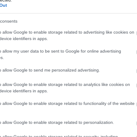
Out
2024.
2024.
2024.
5. hét
24. hét
23. hét
5
2
2
consents
Leg
POSZT
POSZT
POSZT
o allow Google to enable storage related to advertising like cookies on
evice identifiers in apps.
2024.
2024.
2024.
0. hét
19. hét
18. hét
o allow my user data to be sent to Google for online advertising
5
2
3
s.
POSZT
POSZT
POSZT
to allow Google to send me personalized advertising.
2024.
2024.
2024.
5. hét
14. hét
13. hét
o allow Google to enable storage related to analytics like cookies on
2
1
1
evice identifiers in apps.
POSZT
POSZT
POSZT
o allow Google to enable storage related to functionality of the website
2024.
2024.
2024.
0. hét
9. hét
8. hét
3
3
3
o allow Google to enable storage related to personalization.
POSZT
POSZT
POSZT
o allow Google to enable storage related to security, including