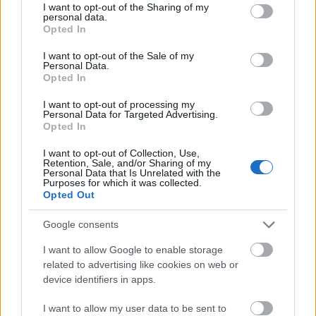
Szentmártoni Béla, "a mély-ég
not limited to your visit or usage behaviour. You may click to
I want to opt-out of the Sharing of my
personal data.
grant or deny consent to Google and its third-party tags to
apostola" | Orha Zoltán
Opted In
use your data for below specified purposes in below Google
Sokolébresztő – az űrös műsor #231
consent section.
I want to opt-out of the Sale of my
Personal Data.
Sokolébresztő
•
2026. április 09.
Opted In
I want to opt-out of processing my
Adásunkban – az adás elején jelentkező technikai
Personal Data for Targeted Advertising.
problémák leküzdése után – Szentmártoni Bélára, a
Opted In
kilencvenöt éve született legendás
I want to opt-out of Collection, Use,
amatőrcsillagászra, az 55 éves Albireo
Retention, Sale, and/or Sharing of my
Amatörcsillagász Klub alapítójára emlékezünk
Personal Data that Is Unrelated with the
Purposes for which it was collected.
munkásságának avatott ismerőjével, visszatérő
Opted Out
vendégünkkel, Orha Zoltánnal.
Google consents
I want to allow Google to enable storage
related to advertising like cookies on web or
device identifiers in apps.
I want to allow my user data to be sent to