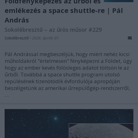
Földfényképezés az űrből és
emlékezés a space shuttle-re | Pál
András
Sokolébresztő – az űrös műsor #229
Sokolébresztő
•
2026. április 07.
Pál Andrással megbeszéljük, hogy miért nehéz kicsi
műholdakról "értelmesen" fényképezni a Földet, úgy
hogy az ember kevés fölösleges adatot töltsön le az
űrből. Továbbá a space shuttle program utolsó
repülésének tizenötödik évfordulója apropóján
beszélgetünk az amerikai űrrepülőgép-rendszerről,
…