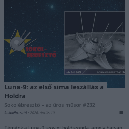
Luna-9: az első sima leszállás a
Holdra
Sokolébresztő – az űrös műsor #232
Sokolébresztő
•
2026. április 10.
Témánk a Luna-9 szovjet holdszonda, amely hatvan