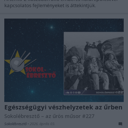
kapcsolatos fejleményeket is áttekintjük.
Egészségügyi vészhelyzetek az űrben
Sokolébresztő – az űrös műsor #227
Sokolébresztő
•
2026. április 03.