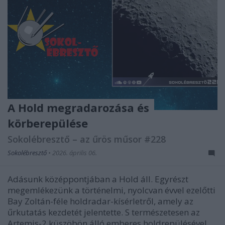
A Hold megradarozása és
körberepülése
Sokolébresztő – az űrös műsor #228
Sokolébresztő
•
2026. április 06.
Adásunk középpontjában a Hold áll. Egyrészt
megemlékezünk a történelmi, nyolcvan évvel ezelőtti
Bay Zoltán-féle holdradar-kísérletről, amely az
űrkutatás kezdetét jelentette. S természetesen az
Artemis-2 küszöbön álló emberes holdrepülésével