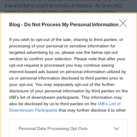
éve elsőként szállt le simán a Holdra. Az űreszköz
pontos helye a Holdon néhány héttel ezelőttig
ismeretlen volt, s éppen az évfordulón találta meg a
Blog -
Do Not Process My Personal Information
Viharok óceánjában egy nemzetközi kutatócsoport.
A szerkezet fényesen igazolta, hogy a holdporra le…
If you wish to opt-out of the sale, sharing to third parties, or
processing of your personal or sensitive information for
targeted advertising by us, please use the below opt-out
section to confirm your selection. Please note that after your
opt-out request is processed you may continue seeing
interest-based ads based on personal information utilized by
us or personal information disclosed to third parties prior to
your opt-out. You may separately opt-out of the further
disclosure of your personal information by third parties on the
IAB’s list of downstream participants. This information may
also be disclosed by us to third parties on the
IAB’s List of
Downstream Participants
that may further disclose it to other
third parties.
Please note that this website/app uses one or more Google
Personal Data Processing Opt Outs
services and may gather and store information including but