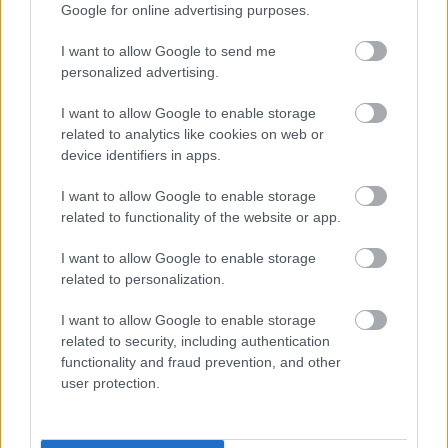
Google for online advertising purposes.
I want to allow Google to send me
personalized advertising.
I want to allow Google to enable storage
related to analytics like cookies on web or
device identifiers in apps.
Újraterveztés a Hold-programban
I want to allow Google to enable storage
related to functionality of the website or app.
Sokolébresztő – az űrös műsor #230
Sokolébresztő
•
2026. április 08.
I want to allow Google to enable storage
related to personalization.
A műsorban az elmúlt hetek rendkívüli fejleményeit
I want to allow Google to enable storage
tekintjük át az amerikai emberes űrprogramot
related to security, including authentication
illetően. Jared Isaacman, a NASA vezetője több
functionality and fraud prevention, and other
fontos bejelentést is tett: az Artemis Hold-program
user protection.
radikálisan újratervezett jövőjéről, a Nemzetközi
Űrállomás kiszolgálására tervezett Boeing Statliner…