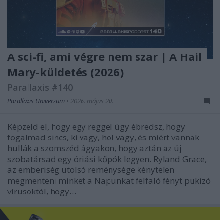
A sci-fi, ami végre nem szar | A Hail
Mary-küldetés (2026)
Parallaxis #140
Parallaxis Univerzum
•
2026. május 20.
Képzeld el, hogy egy reggel úgy ébredsz, hogy
fogalmad sincs, ki vagy, hol vagy, és miért vannak
hullák a szomszéd ágyakon, hogy aztán az új
szobatársad egy óriási kőpók legyen. Ryland Grace,
az emberiség utolsó reménysége kénytelen
megmenteni minket a Napunkat felfaló fényt pukizó
vírusoktól, hogy…