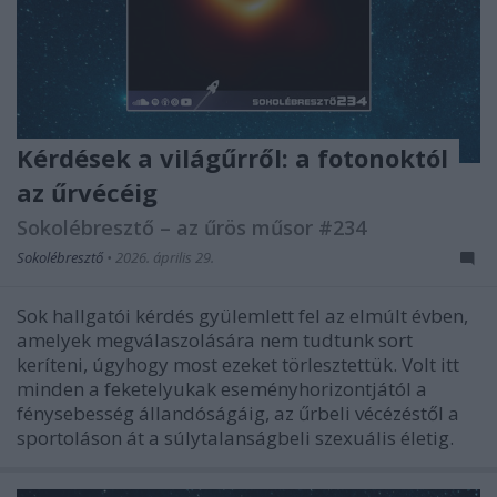
Kérdések a világűrről: a fotonoktól
az űrvécéig
Sokolébresztő – az űrös műsor #234
Sokolébresztő
•
2026. április 29.
Sok hallgatói kérdés gyülemlett fel az elmúlt évben,
amelyek megválaszolására nem tudtunk sort
keríteni, úgyhogy most ezeket törlesztettük. Volt itt
minden a feketelyukak eseményhorizontjától a
fénysebesség állandóságáig, az űrbeli vécézéstől a
sportoláson át a súlytalanságbeli szexuális életig.