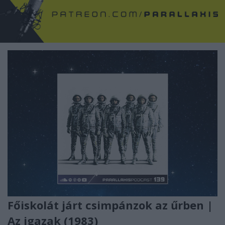
Főiskolát járt csimpánzok az űrben |
Az igazak (1983)