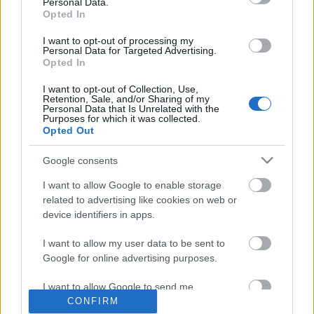
Personal Data.
Opted In
I want to opt-out of processing my
Personal Data for Targeted Advertising.
Opted In
I want to opt-out of Collection, Use,
Retention, Sale, and/or Sharing of my
Personal Data that Is Unrelated with the
Purposes for which it was collected.
Opted Out
Google consents
I want to allow Google to enable storage
related to advertising like cookies on web or
device identifiers in apps.
I want to allow my user data to be sent to
Google for online advertising purposes.
"Houston, baj van!": az Apollo-13 55
év távlatából
I want to allow Google to send me
personalized advertising.
CONFIRM
Sokolébresztő #207