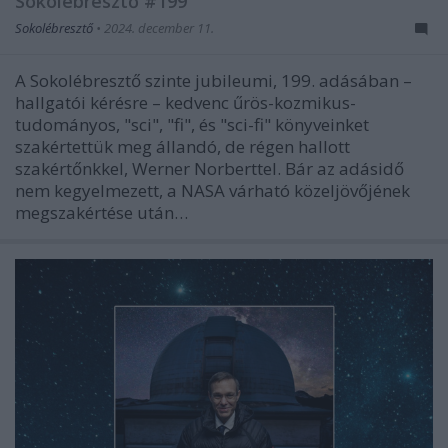
Sokolébresztő #199
Sokolébresztő
•
2024. december 11.
A Sokolébresztő szinte jubileumi, 199. adásában –
hallgatói kérésre – kedvenc űrös-kozmikus-
tudományos, "sci", "fi", és "sci-fi" könyveinket
szakértettük meg állandó, de régen hallott
szakértőnkkel, Werner Norberttel. Bár az adásidő
nem kegyelmezett, a NASA várható közeljövőjének
megszakértése után…