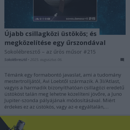
Újabb csillagközi üstökös; és
megközelítése egy űrszondával
Sokolébresztő – az űrös műsor #215
Sokolébresztő
•
2025. augusztus 06.
Témánk egy formabontó javaslat, ami a tudomány
mestertrolljától, Avi Loebtől származik. A 3I/Atlast,
vagyis a harmadik bizonyíthatóan csillagözi eredetű
üstököst talán meg lehetne közelíteni jövőre, a Juno
Jupiter-szonda pályájának módosításával. Miért
érdekes ez az üstökös, vagy az-e egyáltalán,…