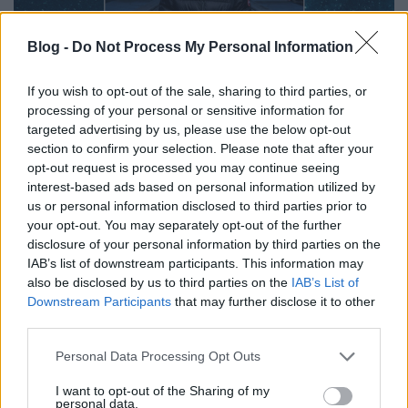
Blog -
Do Not Process My Personal Information
If you wish to opt-out of the sale, sharing to third parties, or
Avi Loeb, a Harvard professzora:
processing of your personal or sensitive information for
targeted advertising by us, please use the below opt-out
"Futok egy magasabb intelligencia
section to confirm your selection. Please note that after your
felé a csillagközi űrben"
opt-out request is processed you may continue seeing
interest-based ads based on personal information utilized by
Sokolébresztő Extravideó
us or personal information disclosed to third parties prior to
emTV.hu
•
2023. október 07.
your opt-out. You may separately opt-out of the further
disclosure of your personal information by third parties on the
IAB’s list of downstream participants. This information may
Immár harmadik alkalommal köszönthettük Avi
also be disclosed by us to third parties on the
IAB’s List of
Loeb professzort a Harvard Egyetemről a Parallaxis
Downstream Participants
that may further disclose it to other
Univerzum műsoraiban: beszélgettünk már a
third parties.
csillagközi űrszondának tűnő Oumuamuáról, és
hogy biztonsági mentésként tároljunk minden
Please note that this website/app uses one or more Google
Personal Data Processing Opt Outs
emberi tudást a Holdon, most pedig egy hihetetlen
services and may gather and store information including but
kutatásról, és az első…
not limited to your visit or usage behaviour. You may click to
I want to opt-out of the Sharing of my
personal data.