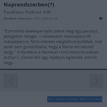
Naprendszerben(?)
Parallaxis Podcast #46
Parallaxis Univerzum
•
2021. március 18.
"Ezermillió tévéképernyőn jelent meg egy parányi,
jellegtelen henger, s növekedett másodpercről
másodpercre. Mire méretei megkétszereződtek, már
senki sem gondolhatta, hogy a Ráma természeti
tárgy." A Randevú a Rámával című klasszikusában
Arthur C. Clarke leír egy rejtélyes égitestet, amiről
nagy…
SÜTI BEÁLLÍTÁSOK MÓDOSÍTÁSA