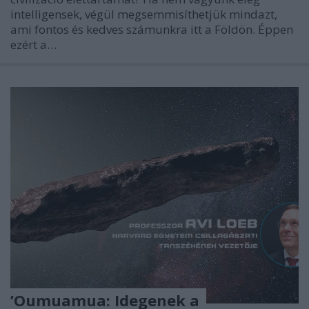
intelligensek, végül megsemmisíthetjük mindazt,
ami fontos és kedves számunkra itt a Földön. Éppen
ezért a…
’Oumuamua: Idegenek a