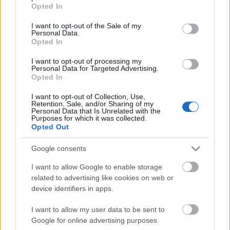
grant or deny consent to Google and its third-party tags to
Opted In
use your data for below specified purposes in below Google
consent section.
I want to opt-out of the Sale of my
Personal Data.
Opted In
I want to opt-out of processing my
Personal Data for Targeted Advertising.
Opted In
I want to opt-out of Collection, Use,
Retention, Sale, and/or Sharing of my
Personal Data that Is Unrelated with the
Purposes for which it was collected.
Opted Out
Google consents
I want to allow Google to enable storage
Avi Loeb és az óceánaljzati
related to advertising like cookies on web or
"ufóroncs"-keresés
device identifiers in apps.
Sokolébresztő #168
I want to allow my user data to be sent to
Sokolébresztő
•
2023. október 05.
Google for online advertising purposes.