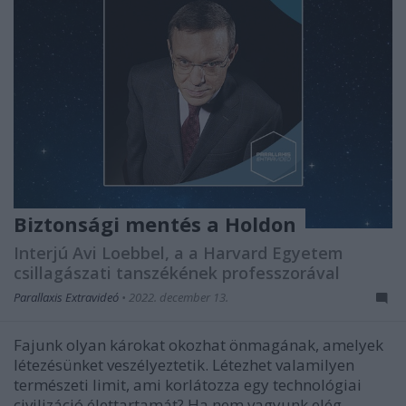
Biztonsági mentés a Holdon
Interjú Avi Loebbel, a a Harvard Egyetem
csillagászati tanszékének professzorával
Parallaxis Extravideó
•
2022. december 13.
Fajunk olyan károkat okozhat önmagának, amelyek
létezésünket veszélyeztetik. Létezhet valamilyen
természeti limit, ami korlátozza egy technológiai
civilizáció élettartamát? Ha nem vagyunk elég