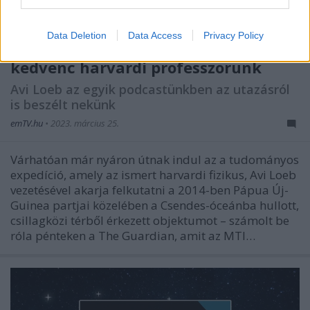
Data Deletion
Data Access
Privacy Policy
Félmilliárd forintos útra készül
kedvenc harvardi professzorunk
Avi Loeb az egyik podcastünkben az utazásról
is beszélt nekünk
emTV.hu
•
2023. március 25.
Várhatóan már nyáron útnak indul az a tudományos
expedíció, amely az ismert harvardi fizikus, Avi Loeb
vezetésével akarja felkutatni a 2014-ben Pápua Új-
Guinea partjai közelében a Csendes-óceánba hullott,
csillagközi térből érkezett objektumot – számolt be
róla pénteken a The Guardian, amit az MTI…