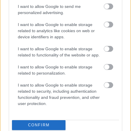
I want to allow Google to send me
A Sokolébresztő legfrissebb adásában Avi Loeb
personalized advertising.
professzor vendégeskedett a Harvard Egyetemről,
aki nyáron expedíciót vezetett a Csendes-óceánra,
I want to allow Google to enable storage
hogy begyűjtse az első bizonyítottan Naprendszeren
related to analytics like cookies on web or
kívüli eredetű meteorhullás apró repeszdarabjait.
device identifiers in apps.
Mi több, a tengeraljzaton talált kozmikus
gömböcskékről…
I want to allow Google to enable storage
related to functionality of the website or app.
I want to allow Google to enable storage
related to personalization.
I want to allow Google to enable storage
related to security, including authentication
functionality and fraud prevention, and other
user protection.
CONFIRM