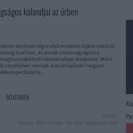
agságos kalandjai az űrben
okéves késéssel végre első emberes útjára indult új
 Boeing Starliner, és annak viszontagságosra
 meghosszabbított kétszemélyes küldetése. Miért
 és veszélyben vannak-e az űrhajósok? Hogyan
y akkora pechszéria,…
BŐVEBBEN
Kös
komment
Par
Tudomány
NASA
Űrkutatás
Tilos Rádió
Sokolébresztő
Boing