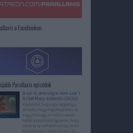
allaxis a Facebookon
újabb Parallaxis epizódok
A sci-fi, ami végre nem szar |
A Hail Mary-küldetés (2026)
Képzeld el, hogy egy reggel úgy
ébredsz, hogy fogalmad sincs, ki
vagy, hol vagy, és miért vannak
hullák a szomszéd ágyakon, hogy
aztán az új szobatársad egy óriási
kőpók legyen. Ryland Grace, az...