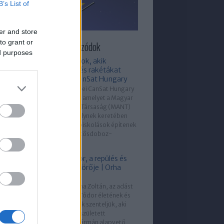
B’s List of
er and store
to grant or
újabb Sokolébresztő epizódok
ed purposes
Középiskolások, akik
műholdakat és rakétákat
építenek | CanSat Hungary
Fő témánk az idei CanSat Hungary
csapatverseny, amelyet a Magyar
Asztronautikai Társaság (MANT)
bonyolít, s amelynek keretében
ezúttal is középiskolások építenek
önműködő üdítősdoboz-
méretű...
Kármán Tódor, a repülés és
űrhajózás úttörője | Orha
Zoltán
Vendégünk Orha Zoltán, az adást
pedig Kármán Tódor életének és
munkásságának szenteljük, aki
éppen 145 éve született
Budapesten. Kármán alapvető