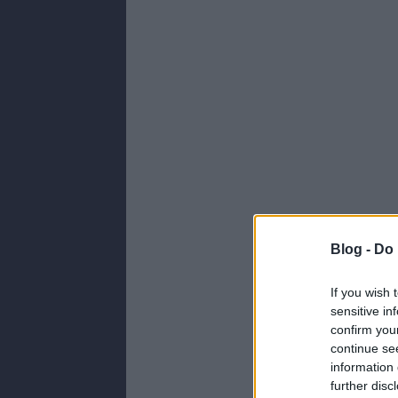
Blog -
Do 
If you wish 
sensitive in
confirm you
continue se
information 
further disc