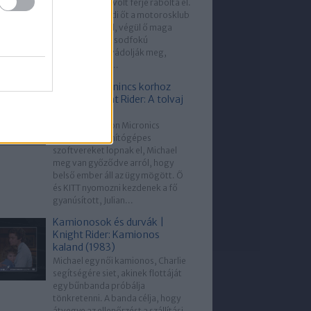
akinek a lányát volt férje rabolta el.
Amikor megvédi őt a motorosklub
néhány tagjától, végül ő maga
kerül bajba: másodfokú
gyilkossággal vádolják meg,
miközben a nő...
A videójáték nincs korhoz
kötve | Knight Rider: A tolvaj
(1983)
Amikor a Deltron Micronics
vállalattól számítógépes
szoftvereket lopnak el, Michael
meg van győződve arról, hogy
belső ember áll az ügy mögött. Ő
és KITT nyomozni kezdenek a fő
gyanúsított, Julian...
Kamionosok és durvák |
Knight Rider: Kamionos
kaland (1983)
Michael egy női kamionos, Charlie
segítségére siet, akinek flottáját
egy bűnbanda próbálja
tönkretenni. A banda célja, hogy
átvegye az ellenőrzést a szállítási