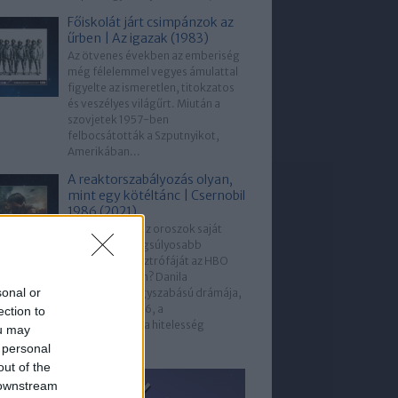
Főiskolát járt csimpánzok az
űrben | Az igazak (1983)
Az ötvenes években az emberiség
még félelemmel vegyes ámulattal
figyelte az ismeretlen, titokzatos
és veszélyes világűrt. Miután a
szovjetek 1957-ben
felbocsátották a Szputnyikot,
Amerikában...
A reaktorszabályozás olyan,
mint egy kötéltánc | Csernobil
1986 (2021)
Hogyan látják az oroszok saját
történelmük legsúlyosabb
nukleáris katasztrófáját az HBO
világsikere után? Danila
sonal or
Kozlovszkij nagyszabású drámája,
a Csernobil 1986, a
ection to
dokumentarista hitelesség
ou may
helyett...
 personal
out of the
 downstream