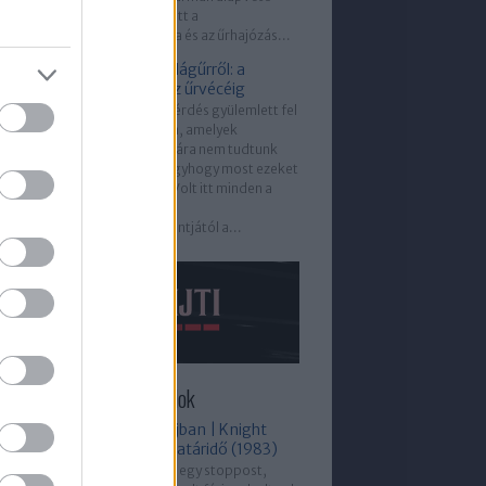
szerepet játszott a
repüléstechnika és az űrhajózás...
Kérdések a világűrről: a
fotonoktól az űrvécéig
Sok hallgatói kérdés gyülemlett fel
az elmúlt évben, amelyek
megválaszolására nem tudtunk
sort keríteni, úgyhogy most ezeket
törlesztettük. Volt itt minden a
feketelyukak
eseményhorizontjától a...
újabb Helló, Pajti epizódok
Stoppos a bajban | Knight
Rider: Rövid határidő (1983)
Michael felvesz egy stoppost,