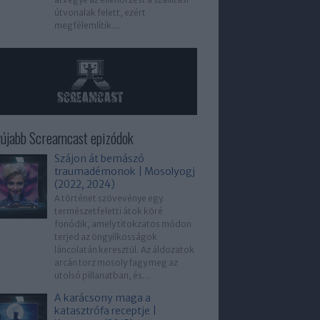
útvonalak felett, ezért
megfélemlítik...
újabb Screamcast epizódok
Szájon át bemászó
traumadémonok | Mosolyogj
(2022, 2024)
A történet szövevénye egy
természetfeletti átok köré
fonódik, amely titokzatos módon
terjed az öngyilkosságok
láncolatán keresztül. Az áldozatok
arcán torz mosoly fagy meg az
utolsó pillanatban, és...
A karácsony maga a
katasztrófa receptje |