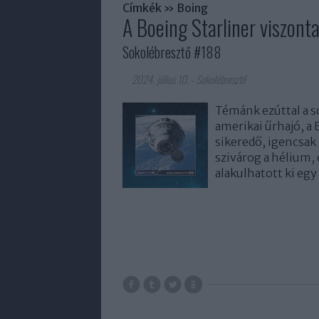
Címkék
»
Boing
A Boeing Starliner viszont
Sokolébresztő #188
2024. július 10.
-
Sokolébresztő
Témánk ezúttal a s
amerikai űrhajó, a
sikeredő, igencsak
szivárog a hélium,
alakulhatott ki eg