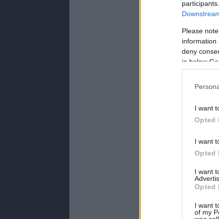
participants
Downstream 
Please note
information 
deny consent
in below Go
Persona
I want t
Opted 
I want t
Opted 
I want 
Advertis
Opted 
I want t
of my P
was col