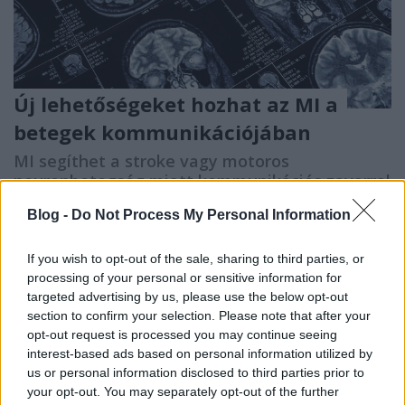
Új lehetőségeket hozhat az MI a
betegek kommunikációjában
MI segíthet a stroke vagy motoros
neuronbetegség miatt kommunikációs zavarral
küzdők számára
Blog -
Do Not Process My Personal Information
emTV.hu
•
2023. május 03.
If you wish to opt-out of the sale, sharing to third parties, or
Olyan mesterséges intelligencia-alapú dekódert
processing of your personal or sensitive information for
fejlesztettek ki, amely képes az agyi aktivitást
targeted advertising by us, please use the below opt-out
folyamatos szövegfolyamra fordítani, és ezzel olyan
section to confirm your selection. Please note that after your
áttörést értek el, amely először teszi lehetővé, hogy
opt-out request is processed you may continue seeing
non-invazív módon olvassák az emberek gondolatait
interest-based ads based on personal information utilized by
– írja technológiai rovatában a The Guardian.
us or personal information disclosed to third parties prior to
your opt-out. You may separately opt-out of the further