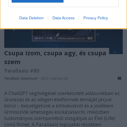
I want to allow Google to enable storage
related to security, including authentication
Data Deletion
Data Access
Privacy Policy
functionality and fraud prevention, and other
user protection.
Csupa izom, csupa agy, és csupa
szem
Parallaxis #80
Parallaxis Univerzum
•
2023. március 02.
A ChatGPT segítségével szerkesztett adásunkban az
űrutazás és az idegen életformák témáját járjuk
körül – beszélgetünk a kihívásokról és a jövőbeni
űrmissziók lehetséges kockázatairól, miközben
tudományos szempontból vizsgáljuk az Élet (Life)
című filmet. A Parallaxis legújabb részében