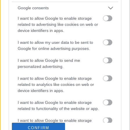
és társai felett
Google consents
Az iparág komoly jogi és etikai csatározásra
I want to allow Google to enable storage
számíthat
related to advertising like cookies on web or
emTV.hu
•
2023. április 14.
device identifiers in apps.
A legmodernebb mesterséges intelligencia-
I want to allow my user data to be sent to
rendszerek segíthetnek megúszni a parkolási
Google for online advertising purposes.
bírságot, megírni egy tudományos esszét, vagy
I want to allow Google to send me
elhitetni veled, hogy Ferenc pápa divatrajongó. A
personalized advertising.
lélegzetelállító technológia mögött álló virtuális
könyvtárak azonban hatalmasak - és aggályok
I want to allow Google to enable storage
merülnek fel, hogy…
related to analytics like cookies on web or
device identifiers in apps.
I want to allow Google to enable storage
related to functionality of the website or app.
I want to allow Google to enable storage
related to personalization.
CONFIRM