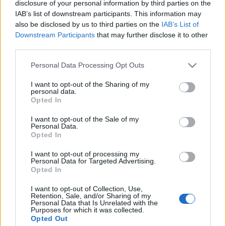
disclosure of your personal information by third parties on the
IAB’s list of downstream participants. This information may
also be disclosed by us to third parties on the
IAB’s List of
Downstream Participants
that may further disclose it to other
third parties.
Please note that this website/app uses one or more Google
Personal Data Processing Opt Outs
services and may gather and store information including but
not limited to your visit or usage behaviour. You may click to
I want to opt-out of the Sharing of my
personal data.
grant or deny consent to Google and its third-party tags to
Opted In
use your data for below specified purposes in below Google
consent section.
I want to opt-out of the Sale of my
Personal Data.
Opted In
I want to opt-out of processing my
Personal Data for Targeted Advertising.
Opted In
I want to opt-out of Collection, Use,
Retention, Sale, and/or Sharing of my
Personal Data that Is Unrelated with the
Purposes for which it was collected.
Viharfelhők gyülekeznek a ChatGPT
Opted Out