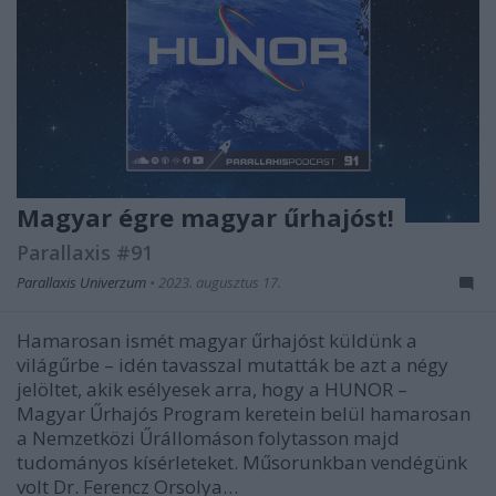
Magyar égre magyar űrhajóst!
Parallaxis #91
Parallaxis Univerzum
•
2023. augusztus 17.
Hamarosan ismét magyar űrhajóst küldünk a
világűrbe – idén tavasszal mutatták be azt a négy
jelöltet, akik esélyesek arra, hogy a HUNOR –
Magyar Űrhajós Program keretein belül hamarosan
a Nemzetközi Űrállomáson folytasson majd
tudományos kísérleteket. Műsorunkban vendégünk
volt Dr. Ferencz Orsolya…