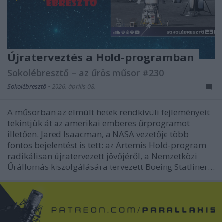
Újraterveztés a Hold-programban
Sokolébresztő – az űrös műsor #230
Sokolébresztő
•
2026. április 08.
A műsorban az elmúlt hetek rendkívüli fejleményeit
tekintjük át az amerikai emberes űrprogramot
illetően. Jared Isaacman, a NASA vezetője több
fontos bejelentést is tett: az Artemis Hold-program
radikálisan újratervezett jövőjéről, a Nemzetközi
Űrállomás kiszolgálására tervezett Boeing Statliner…