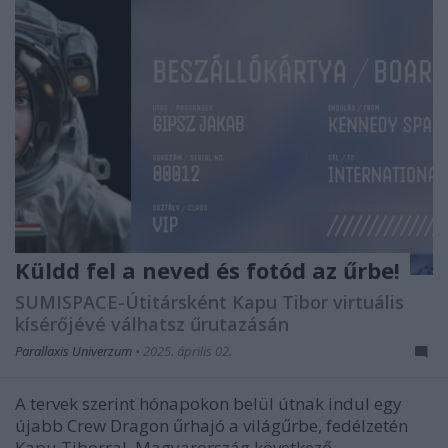
Küldd fel a neved és fotód az űrbe!
SUMISPACE-Útitársként Kapu Tibor virtuális
kísérőjévé válhatsz űrutazásán
Parallaxis Univerzum
•
2025. április 02.
A tervek szerint hónapokon belül útnak indul egy
újabb Crew Dragon űrhajó a világűrbe, fedélzetén
Kapu Tiborral, Magyarország következő