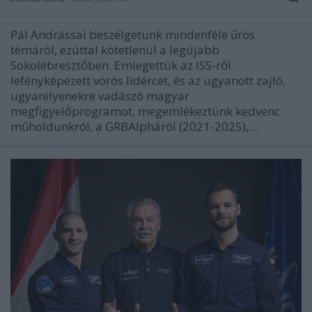
Pál Andrással beszélgetünk mindenféle űrös
témáról, ezúttal kötetlenül a legújabb
Sokolébresztőben. Emlegettük az ISS-ről
lefényképezett vörös lidércet, és az ugyanott zajló,
ugyanilyenekre vadászó magyar
megfigyelőprogramot, megemlékeztünk kedvenc
műholdunkról, a GRBAlpháról (2021-2025),…