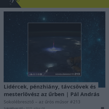
Lidércek, pénzhiány, távcsövek és
mesterlövész az űrben | Pál András
Sokolébresztő – az űrös műsor #213
Sokolébresztő
•
2025. július 09.