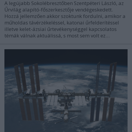
A legújabb Sokolébresztőben Szentpéteri László, az
Űrvilág alapító-főszerkesztője vendégeskedett.
Hozzá jellemzően akkor szoktunk fordulni, amikor a
műholdas távérzékeléssel, katonai űrfelderítéssel
illetve kelet-ázsiai űrtevékenységgel kapcsolatos
témák válnak aktuálissá, s most sem volt ez…