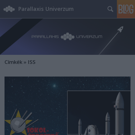
Parallaxis Univerzum
Címkék
»
ISS