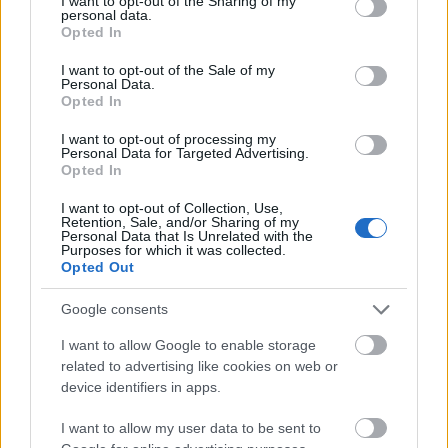
not limited to your visit or usage behaviour. You may click to
I want to opt-out of the Sharing of my
personal data.
jajveszékelése
grant or deny consent to Google and its third-party tags to
Opted In
use your data for below specified purposes in below Google
Parallaxis #95
consent section.
I want to opt-out of the Sale of my
Personal Data.
Parallaxis Univerzum
•
2023. október 12.
Opted In
Ezúttal egy olyan filmet vizsgáltunk tudományos
I want to opt-out of processing my
Personal Data for Targeted Advertising.
szempontból a Parallaxisban, ami nem hiányozhat
Opted In
műsorunk repertoárjából: napokkal ezelőtt múlt 10
éve, hogy bemutatták a Gravitáció (2013) című
I want to opt-out of Collection, Use,
Retention, Sale, and/or Sharing of my
filmet, amely a Sandra Bullock által alakított
Personal Data that Is Unrelated with the
űrhajósnő történetét mutatja be, amikor többször
Purposes for which it was collected.
is…
Opted Out
Google consents
I want to allow Google to enable storage
related to advertising like cookies on web or
device identifiers in apps.
I want to allow my user data to be sent to