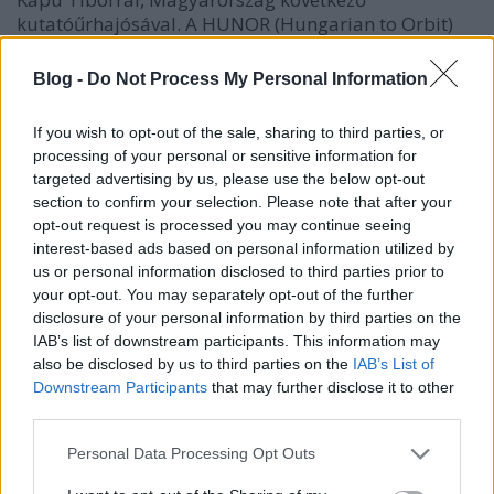
kutatóűrhajósával. A HUNOR (Hungarian to Orbit)
Magyar Űrhajós Program keretében kiválasztott és
jelenleg Houstonban készülő Kapu a magyar
Blog -
Do Not Process My Personal Information
fejlesztésű mérőműszerek,…
If you wish to opt-out of the sale, sharing to third parties, or
processing of your personal or sensitive information for
targeted advertising by us, please use the below opt-out
section to confirm your selection. Please note that after your
opt-out request is processed you may continue seeing
interest-based ads based on personal information utilized by
us or personal information disclosed to third parties prior to
your opt-out. You may separately opt-out of the further
disclosure of your personal information by third parties on the
IAB’s list of downstream participants. This information may
also be disclosed by us to third parties on the
IAB’s List of
Downstream Participants
that may further disclose it to other
third parties.
Please note that this website/app uses one or more Google
Personal Data Processing Opt Outs
services and may gather and store information including but
10 éves Sandra Bullock