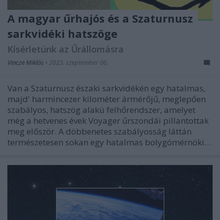
A magyar űrhajós és a Szaturnusz
sarkvidéki hatszöge
Kísérletünk az Űrállomásra
Vincze Miklós
•
2023. szeptember 06.
Van a Szaturnusz északi sarkvidékén egy hatalmas,
majd' harmincezer kilométer ármérőjű, meglepően
szabályos, hatszög alakú felhőrendszer, amelyet
még a hetvenes évek Voyager űrszondái pillantottak
meg először. A döbbenetes szabályosság láttán
természetesen sokan egy hatalmas bolygómérnöki…