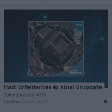
Hadi űrfelderítés és kínai űrupdate
Sokolébresztő #131
Sokolébresztő
•
2022. május 07.