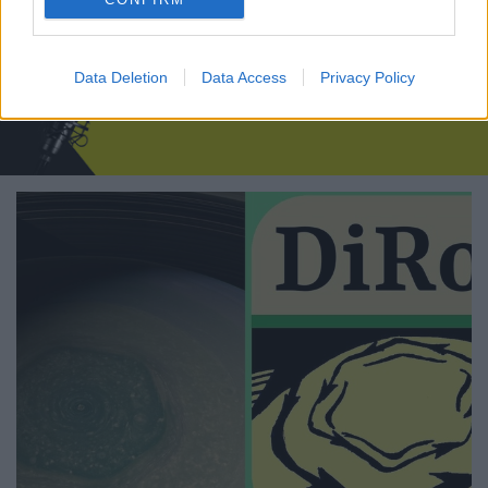
Szojuz TMA-10 űrhajó fedélzetén érkezett a…
Data Deletion
Data Access
Privacy Policy