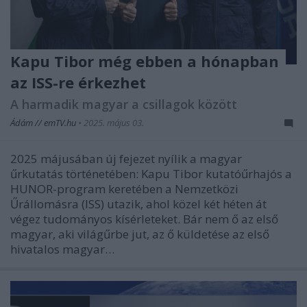
Kapu Tibor még ebben a hónapban
az ISS-re érkezhet
A harmadik magyar a csillagok között
Ádám // emTV.hu
•
2025. május 03.
2025 májusában új fejezet nyílik a magyar
űrkutatás történetében: Kapu Tibor kutatóűrhajós a
HUNOR-program keretében a Nemzetközi
Űrállomásra (ISS) utazik, ahol közel két héten át
végez tudományos kísérleteket. Bár nem ő az első
magyar, aki világűrbe jut, az ő küldetése az első
hivatalos magyar…