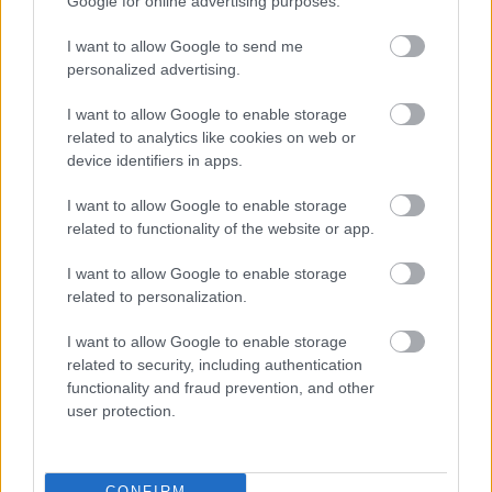
Google for online advertising purposes.
I want to allow Google to send me
personalized advertising.
I want to allow Google to enable storage
related to analytics like cookies on web or
device identifiers in apps.
75 éves lett Charles Simonyi, a világ
I want to allow Google to enable storage
ötödik űrturistája
related to functionality of the website or app.
Boldog születésnapot a Microsoft Word és
I want to allow Google to enable storage
Excel atyjának
related to personalization.
emTV.hu
•
2023. szeptember 11.
I want to allow Google to enable storage
related to security, including authentication
Tegnap lett hetvenöt éves Charles Simonyi magyar-
functionality and fraud prevention, and other
amerikai szoftverfejlesztő, a Microsoft Word és Excel
user protection.
atyja, a célirányos programozás kifejlesztője. 2007
áprilisában a világ ötödik űrturistájaként és
második magyarként tett utazást a világűrben. Egy
CONFIRM