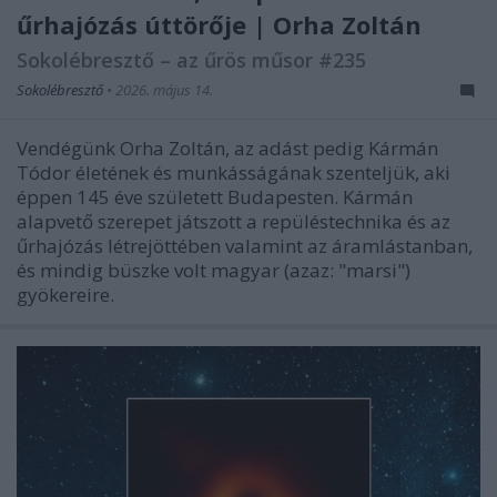
űrhajózás úttörője | Orha Zoltán
Sokolébresztő – az űrös műsor #235
Sokolébresztő
•
2026. május 14.
Vendégünk Orha Zoltán, az adást pedig Kármán
Tódor életének és munkásságának szenteljük, aki
éppen 145 éve született Budapesten. Kármán
alapvető szerepet játszott a repüléstechnika és az
űrhajózás létrejöttében valamint az áramlástanban,
és mindig büszke volt magyar (azaz: "marsi")
gyökereire.