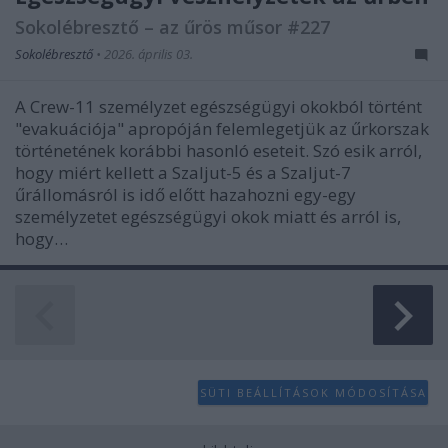
Sokolébresztő – az űrös műsor #227
Sokolébresztő
•
2026. április 03.
A Crew-11 személyzet egészségügyi okokból történt
"evakuációja" apropóján felemlegetjük az űrkorszak
történetének korábbi hasonló eseteit. Szó esik arról,
hogy miért kellett a Szaljut-5 és a Szaljut-7
űrállomásról is idő előtt hazahozni egy-egy
személyzetet egészségügyi okok miatt és arról is,
hogy…
SÜTI BEÁLLÍTÁSOK MÓDOSÍTÁSA