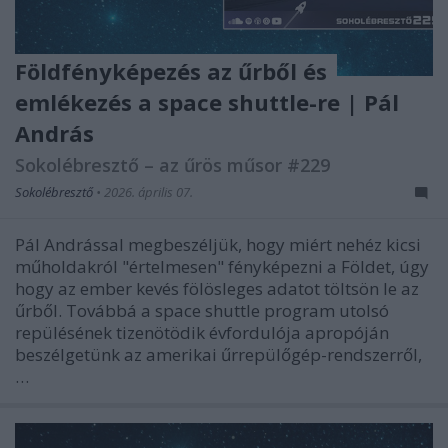
Földfényképezés az űrből és
emlékezés a space shuttle-re | Pál
András
Sokolébresztő – az űrös műsor #229
Sokolébresztő
•
2026. április 07.
Pál Andrással megbeszéljük, hogy miért nehéz kicsi
műholdakról "értelmesen" fényképezni a Földet, úgy
hogy az ember kevés fölösleges adatot töltsön le az
űrből. Továbbá a space shuttle program utolsó
repülésének tizenötödik évfordulója apropóján
beszélgetünk az amerikai űrrepülőgép-rendszerről,
…