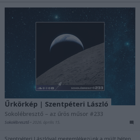
Űrkörkép | Szentpéteri László
Sokolébresztő – az űrös műsor #233
Sokolébresztő
•
2026. április 15.
Szentpéteri Lászlóval megemlékezünk a múlt héten