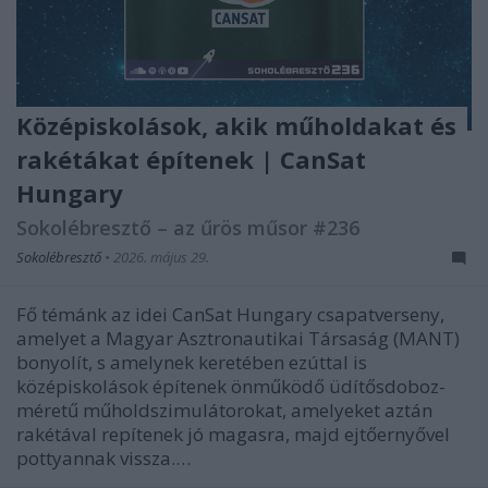
Középiskolások, akik műholdakat és
rakétákat építenek | CanSat
Hungary
Sokolébresztő – az űrös műsor #236
Sokolébresztő
•
2026. május 29.
Fő témánk az idei CanSat Hungary csapatverseny,
amelyet a Magyar Asztronautikai Társaság (MANT)
bonyolít, s amelynek keretében ezúttal is
középiskolások építenek önműködő üdítősdoboz-
méretű műholdszimulátorokat, amelyeket aztán
rakétával repítenek jó magasra, majd ejtőernyővel
pottyannak vissza.…