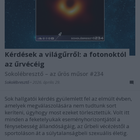
Kérdések a világűrről: a fotonoktól
az űrvécéig
Sokolébresztő – az űrös műsor #234
Sokolébresztő
•
2026. április 29.
Sok hallgatói kérdés gyülemlett fel az elmúlt évben,
amelyek megválaszolására nem tudtunk sort
keríteni, úgyhogy most ezeket törlesztettük. Volt itt
minden a feketelyukak eseményhorizontjától a
fénysebesség állandóságáig, az űrbeli vécézéstől a
sportoláson át a súlytalanságbeli szexuális életig.