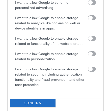
I want to allow Google to send me
personalized advertising.
I want to allow Google to enable storage
related to analytics like cookies on web or
device identifiers in apps.
I want to allow Google to enable storage
related to functionality of the website or app.
Szentmártoni Béla, "a mély-ég
I want to allow Google to enable storage
apostola" | Orha Zoltán
related to personalization.
Sokolébresztő – az űrös műsor #231
I want to allow Google to enable storage
Sokolébresztő
•
2026. április 09.
related to security, including authentication
functionality and fraud prevention, and other
Adásunkban – az adás elején jelentkező technikai
user protection.
problémák leküzdése után – Szentmártoni Bélára, a
kilencvenöt éve született legendás
amatőrcsillagászra, az 55 éves Albireo
CONFIRM
Amatörcsillagász Klub alapítójára emlékezünk
munkásságának avatott ismerőjével, visszatérő