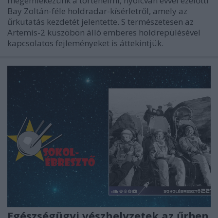
megemlékezünk a történelmi, nyolcvan évvel ezelőtti
Bay Zoltán-féle holdradar-kísérletről, amely az
űrkutatás kezdetét jelentette. S természetesen az
Artemis-2 küszöbön álló emberes holdrepülésével
kapcsolatos fejleményeket is áttekintjük.
Egészségügyi vészhelyzetek az űrben