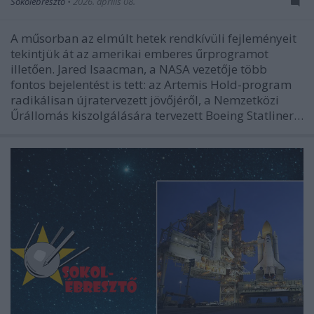
Sokolébresztő
•
2026. április 08.
A műsorban az elmúlt hetek rendkívüli fejleményeit
tekintjük át az amerikai emberes űrprogramot
illetően. Jared Isaacman, a NASA vezetője több
fontos bejelentést is tett: az Artemis Hold-program
radikálisan újratervezett jövőjéről, a Nemzetközi
Űrállomás kiszolgálására tervezett Boeing Statliner…