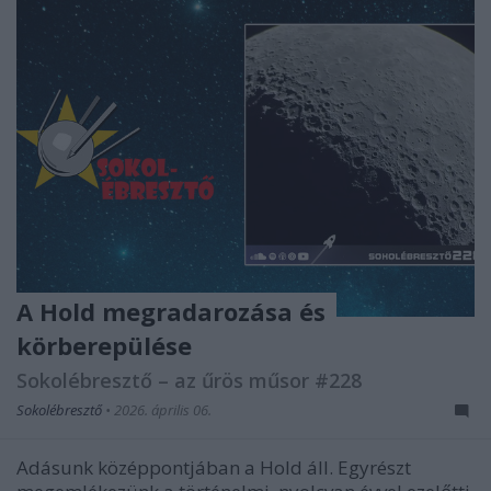
A Hold megradarozása és
körberepülése
Sokolébresztő – az űrös műsor #228
Sokolébresztő
•
2026. április 06.
Adásunk középpontjában a Hold áll. Egyrészt