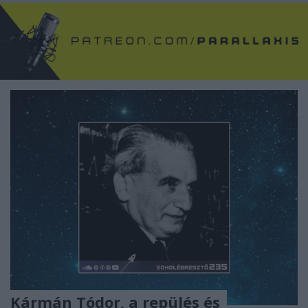
Kármán Tódor, a repülés és