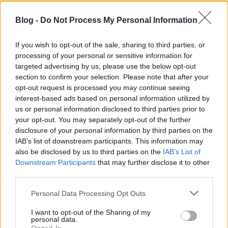
elhunyt Dr. Illés Erzsébetről, az első magyar űrkutató
nőről, illetve Gagarin 65 évvel ezelőtti
Blog -
Do Not Process My Personal Information
kiruccanásáról, a space shuttle-ről, a száz éve
született Gus Grissomról, s természetesen szót
If you wish to opt-out of the sale, sharing to third parties, or
ejtünk az év űreseményéről, az Artemis-2 sikeresen
processing of your personal or sensitive information for
lezárult…
targeted advertising by us, please use the below opt-out
section to confirm your selection. Please note that after your
opt-out request is processed you may continue seeing
interest-based ads based on personal information utilized by
us or personal information disclosed to third parties prior to
your opt-out. You may separately opt-out of the further
disclosure of your personal information by third parties on the
IAB’s list of downstream participants. This information may
also be disclosed by us to third parties on the
IAB’s List of
Downstream Participants
that may further disclose it to other
third parties.
Please note that this website/app uses one or more Google
Personal Data Processing Opt Outs
services and may gather and store information including but
not limited to your visit or usage behaviour. You may click to
I want to opt-out of the Sharing of my
personal data.
grant or deny consent to Google and its third-party tags to