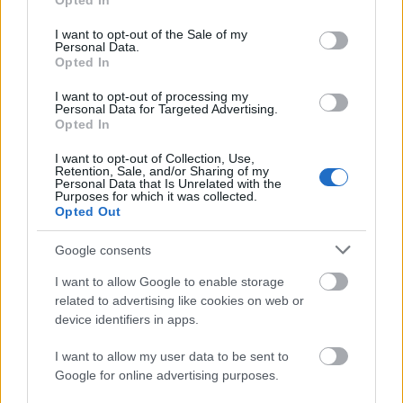
Opted In
use your data for below specified purposes in below Google
Luna-9: az első sima leszállás a
consent section.
I want to opt-out of the Sale of my
Personal Data.
Holdra
Opted In
Sokolébresztő – az űrös műsor #232
I want to opt-out of processing my
Personal Data for Targeted Advertising.
Sokolébresztő
•
2026. április 10.
Opted In
Témánk a Luna-9 szovjet holdszonda, amely hatvan
I want to opt-out of Collection, Use,
Retention, Sale, and/or Sharing of my
éve elsőként szállt le simán a Holdra. Az űreszköz
Personal Data that Is Unrelated with the
pontos helye a Holdon néhány héttel ezelőttig
Purposes for which it was collected.
Opted Out
ismeretlen volt, s éppen az évfordulón találta meg a
Viharok óceánjában egy nemzetközi kutatócsoport.
Google consents
A szerkezet fényesen igazolta, hogy a holdporra le…
I want to allow Google to enable storage
related to advertising like cookies on web or
device identifiers in apps.
I want to allow my user data to be sent to
Google for online advertising purposes.