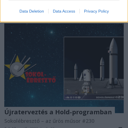
vendégünkkel, Orha Zoltánnal.
Data Deletion
Data Access
Privacy Policy
Újraterveztés a Hold-programban
Sokolébresztő – az űrös műsor #230