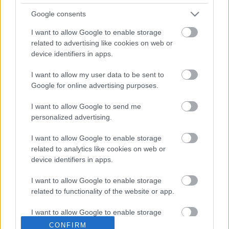
és társai felett
Google consents
Az iparág komoly jogi és etikai csatározásra
I want to allow Google to enable storage
számíthat
related to advertising like cookies on web or
emTV.hu
•
2023. április 14.
device identifiers in apps.
A legmodernebb mesterséges intelligencia-
I want to allow my user data to be sent to
rendszerek segíthetnek megúszni a parkolási
Google for online advertising purposes.
bírságot, megírni egy tudományos esszét, vagy
I want to allow Google to send me
elhitetni veled, hogy Ferenc pápa divatrajongó. A
personalized advertising.
lélegzetelállító technológia mögött álló virtuális
könyvtárak azonban hatalmasak - és aggályok
I want to allow Google to enable storage
merülnek fel, hogy…
related to analytics like cookies on web or
device identifiers in apps.
I want to allow Google to enable storage
related to functionality of the website or app.
I want to allow Google to enable storage
related to personalization.
CONFIRM