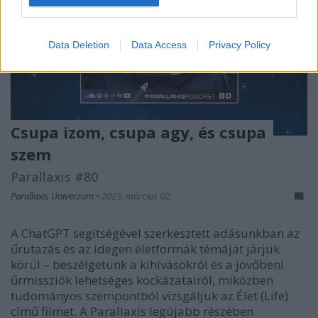
I want to allow Google to enable storage
related to security, including authentication
Data Deletion
Data Access
Privacy Policy
functionality and fraud prevention, and other
user protection.
Csupa izom, csupa agy, és csupa
szem
Parallaxis #80
Parallaxis Univerzum
•
2023. március 02.
A ChatGPT segítségével szerkesztett adásunkban az
űrutazás és az idegen életformák témáját járjuk
körül – beszélgetünk a kihívásokról és a jövőbeni
űrmissziók lehetséges kockázatairól, miközben
tudományos szempontból vizsgáljuk az Élet (Life)
című filmet. A Parallaxis legújabb részében