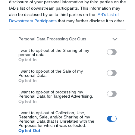
disclosure of your personal information by third parties on the
IAB’s list of downstream participants. This information may
also be disclosed by us to third parties on the
IAB’s List of
Downstream Participants
that may further disclose it to other
third parties.
Please note that this website/app uses one or more Google
Personal Data Processing Opt Outs
services and may gather and store information including but
not limited to your visit or usage behaviour. You may click to
I want to opt-out of the Sharing of my
personal data.
grant or deny consent to Google and its third-party tags to
Opted In
use your data for below specified purposes in below Google
consent section.
I want to opt-out of the Sale of my
Personal Data.
Opted In
I want to opt-out of processing my
Personal Data for Targeted Advertising.
Opted In
I want to opt-out of Collection, Use,
Retention, Sale, and/or Sharing of my
Personal Data that Is Unrelated with the
Purposes for which it was collected.
Viharfelhők gyülekeznek a ChatGPT
Opted Out