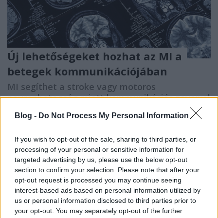
Új lehetőségeket hozhat az MI a
betegek kommunikációjában
MI segíthet a stroke vagy motoros
neuronbetegség miatt kommunikációs zavarral
küzdők számára
Blog -
Do Not Process My Personal Information
emTV.hu
•
2023. május 03.
If you wish to opt-out of the sale, sharing to third parties, or
Olyan mesterséges intelligencia-alapú dekódert
processing of your personal or sensitive information for
fejlesztettek ki, amely képes az agyi aktivitást
targeted advertising by us, please use the below opt-out
folyamatos szövegfolyamra fordítani, és ezzel olyan
section to confirm your selection. Please note that after your
áttörést értek el, amely először teszi lehetővé, hogy
opt-out request is processed you may continue seeing
non-invazív módon olvassák az emberek gondolatait
interest-based ads based on personal information utilized by
– írja technológiai rovatában a The Guardian.
us or personal information disclosed to third parties prior to
your opt-out. You may separately opt-out of the further